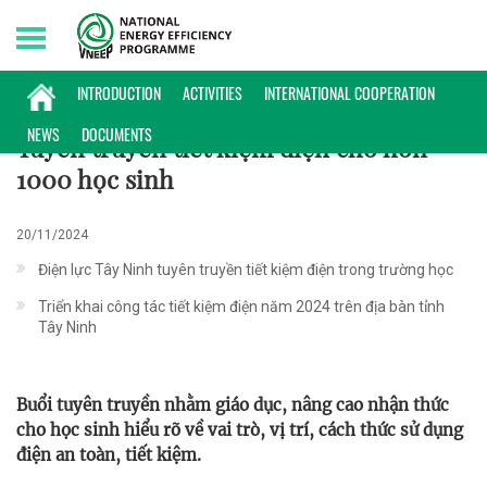
Sunday, 09/08/2026 | 20:38 GMT+7
HOẠT ĐỘNG
INTRODUCTION
ACTIVITIES
INTERNATIONAL COOPERATION
NEWS
DOCUMENTS
Tuyên truyền tiết kiệm điện cho hơn
1000 học sinh
20/11/2024
Điện lực Tây Ninh tuyên truyền tiết kiệm điện trong trường học
Triển khai công tác tiết kiệm điện năm 2024 trên địa bàn tỉnh
Tây Ninh
Buổi tuyên truyền nhằm giáo dục, nâng cao nhận thức
cho học sinh hiểu rõ về vai trò, vị trí, cách thức sử dụng
điện an toàn, tiết kiệm.