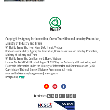
Copyright by Agency for Innovation, Green Transition and Industry Promotion,
Ministry of Industry and Trade
54 Hai Ba Trung Str., Hoan Kiem Dist., Hanoi, Vietnam
Content responsibility: Agency for Innovation, Green Transition and Industry Promotion,
Ministry of Industry and Trade
54 Hai Ba Trung Str., Cua Nam ward, Hanoi, Vietnam
License No. 148/GP-TTĐT dated August 3, 2019 by the Authority of Broadcasting and
Electronic Information under the Ministry of Information and Communications (MIC)
Copyrights of National Energy Efficiency Programme. All rights
reserved:tietkiemnangluong.com.vn | vneec.gov.vn
Designed by
Total visits
6
8
4
3
1
8
3
0