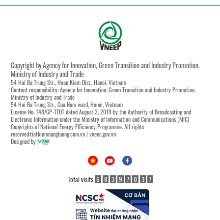
Copyright by Agency for Innovation, Green Transition and Industry Promotion,
Ministry of Industry and Trade
54 Hai Ba Trung Str., Hoan Kiem Dist., Hanoi, Vietnam
Content responsibility: Agency for Innovation, Green Transition and Industry Promotion,
Ministry of Industry and Trade
54 Hai Ba Trung Str., Cua Nam ward, Hanoi, Vietnam
License No. 148/GP-TTĐT dated August 3, 2019 by the Authority of Broadcasting and
Electronic Information under the Ministry of Information and Communications (MIC)
Copyrights of National Energy Efficiency Programme. All rights
reserved:tietkiemnangluong.com.vn | vneec.gov.vn
Designed by
Total visits
6
8
3
9
7
0
3
7