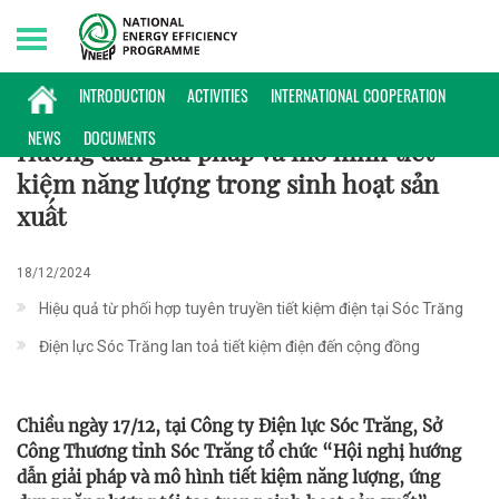
Sunday, 09/08/2026 | 15:36 GMT+7
HOẠT ĐỘNG
INTRODUCTION
ACTIVITIES
INTERNATIONAL COOPERATION
NEWS
DOCUMENTS
Hướng dẫn giải pháp và mô hình tiết
kiệm năng lượng trong sinh hoạt sản
xuất
18/12/2024
Hiệu quả từ phối hợp tuyên truyền tiết kiệm điện tại Sóc Trăng
Điện lực Sóc Trăng lan toả tiết kiệm điện đến cộng đồng
Chiều ngày 17/12, tại Công ty Điện lực Sóc Trăng, Sở
Công Thương tỉnh Sóc Trăng tổ chức “Hội nghị hướng
dẫn giải pháp và mô hình tiết kiệm năng lượng, ứng