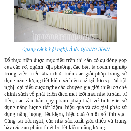
Quang cảnh hội nghị. Ảnh: QUANG BÌNH
Để thực hiện được mục tiêu trên thì cần có sự đóng góp
của các sở, ngành, địa phương, đặc biệt là doanh nghiệp
trong việc triển khai thực hiện các giải pháp trong sử
dụng năng lượng tiết kiệm và hiệu quả tại đơn vị. Tại hội
nghị, đại biểu được nghe các chuyên gia giới thiệu cơ chế
chính sách về phát triển điện mặt trời mái nhà tự sản, tự
tiêu, các văn bản quy phạm pháp luật về lĩnh vực sử
dụng năng lượng tiết kiệm, hiệu quả và các giải pháp sử
dụng năng lượng tiết kiệm, hiệu quả ở một số lĩnh vực.
Cũng tại hội nghị, các nhà sản xuất giới thiệu và trưng
bày các sản phẩm thiết bị tiết kiệm năng lượng.