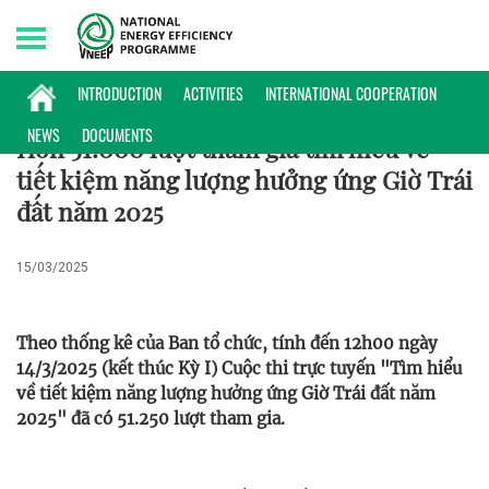
Friday, 07/08/2026 | 00:21 GMT+7
HOẠT ĐỘNG
INTRODUCTION
ACTIVITIES
INTERNATIONAL COOPERATION
NEWS
DOCUMENTS
Hơn 51.000 lượt tham gia tìm hiểu về
tiết kiệm năng lượng hưởng ứng Giờ Trái
đất năm 2025
15/03/2025
Theo thống kê của Ban tổ chức, tính đến 12h00 ngày
14/3/2025 (kết thúc Kỳ I) Cuộc thi trực tuyến "Tìm hiểu
về tiết kiệm năng lượng hưởng ứng Giờ Trái đất năm
2025" đã có 51.250 lượt tham gia.