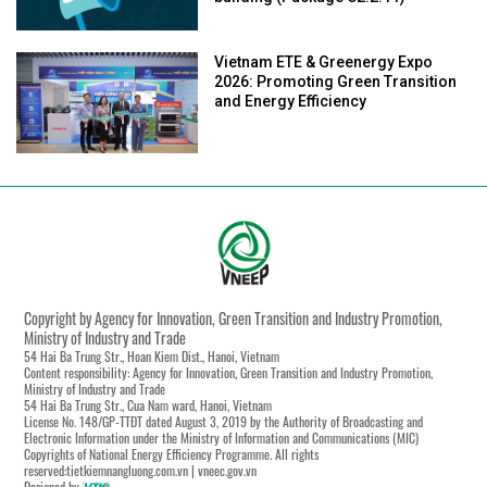
Vietnam ETE & Greenergy Expo
2026: Promoting Green Transition
and Energy Efficiency
Copyright by Agency for Innovation, Green Transition and Industry Promotion,
Ministry of Industry and Trade
54 Hai Ba Trung Str., Hoan Kiem Dist., Hanoi, Vietnam
Content responsibility: Agency for Innovation, Green Transition and Industry Promotion,
Ministry of Industry and Trade
54 Hai Ba Trung Str., Cua Nam ward, Hanoi, Vietnam
License No. 148/GP-TTĐT dated August 3, 2019 by the Authority of Broadcasting and
Electronic Information under the Ministry of Information and Communications (MIC)
Copyrights of National Energy Efficiency Programme. All rights
reserved:tietkiemnangluong.com.vn | vneec.gov.vn