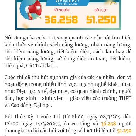
Nội dung của cuộc thi xoay quanh các câu hỏi tìm hiểu
kiến thức về chính sách năng lượng, nhãn năng lượng,
tiết kiệm năng lượng, tiết kiệm điện, cách làm hay để
tiết kiệm năng lượng, sử dụng điện an toàn, tiết kiệm,
hiệu quả, Giờ Trái đất,…
Cuộc thi đã thu hút sự tham gia của các cá nhân, đơn vị
hoạt động trong nhiều lĩnh vực, ngành nghề khác nhau
như: Điện lực, y tế, dệt may, cơ quan hành chính, người
dân, học sinh - sinh viên - giáo viên các trường THPT
và Cao đẳng, Đại học.
Kết thúc Kỳ 1 cuộc thi (từ 8h00 ngày 08/3/205 đến
12h00 ngày 14/3/2025), đã có tổng số
36.258
người
tham gia trả lời câu hỏi với tổng số lượt thi lên tới
51.250