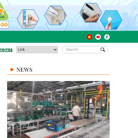
2202358
NEWS