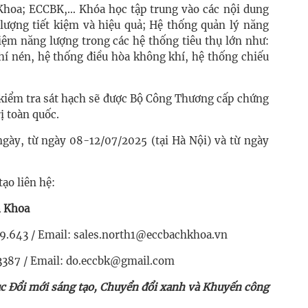
Khoa; ECCBK,… Khóa học tập trung vào các nội dung
 lượng tiết kiệm và hiệu quả; Hệ thống quản lý năng
kiệm năng lượng trong các hệ thống tiêu thụ lớn như:
hí nén, hệ thống điều hòa không khí, hệ thống chiếu
 kiểm tra sát hạch sẽ được Bộ Công Thương cấp chứng
rị toàn quốc.
 ngày, từ ngày 08-12/07/2025 (tại Hà Nội) và từ ngày
ạo liên hệ:
h Khoa
79.643 / Email: sales.north1@eccbachkhoa.vn
3387 / Email: do.eccbk@gmail.com
c Đổi mới sáng tạo, Chuyển đổi xanh và Khuyến công