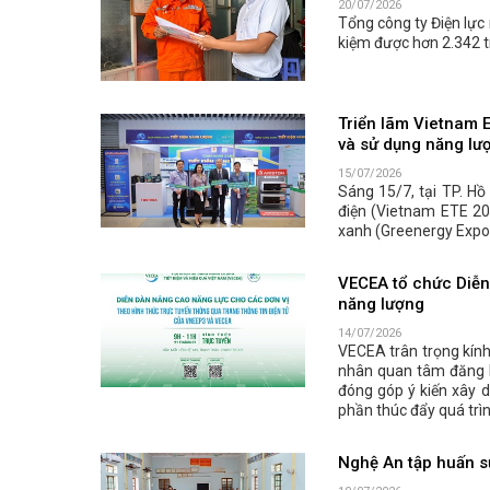
20/07/2026
Tổng công ty Điện lực
kiệm được hơn 2.342 t
Triển lãm Vietnam 
và sử dụng năng lư
15/07/2026
Sáng 15/7, tại TP. Hồ
điện (Vietnam ETE 20
xanh (Greenergy Expo 
VECEA tổ chức Diễn 
năng lượng
14/07/2026
VECEA trân trọng kính
nhân quan tâm đăng k
đóng góp ý kiến xây 
phần thúc đẩy quá trì
Nghệ An tập huấn sử