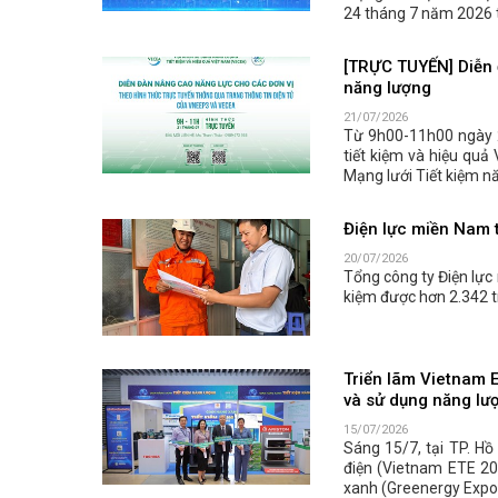
24 tháng 7 năm 2026 t
[TRỰC TUYẾN] Diễn 
năng lượng
21/07/2026
Từ 9h00-11h00 ngày 
tiết kiệm và hiệu quả
Mạng lưới Tiết kiệm n
Điện lực miền Nam t
20/07/2026
Tổng công ty Điện lực
kiệm được hơn 2.342 t
Triển lãm Vietnam 
và sử dụng năng lư
15/07/2026
Sáng 15/7, tại TP. Hồ
điện (Vietnam ETE 20
xanh (Greenergy Expo 