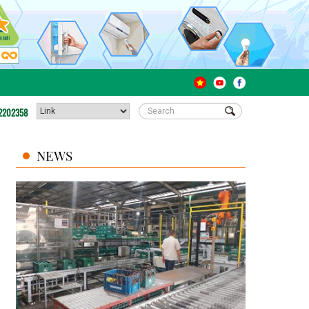
2202358
NEWS