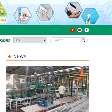
2202358
NEWS