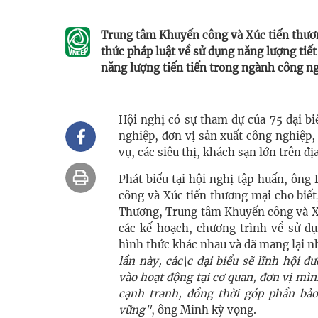
Trung tâm Khuyến công và Xúc tiến thươ
thức pháp luật về sử dụng năng lượng tiết
năng lượng tiến tiến trong ngành công n
Hội nghị có sự tham dự của 75 đại bi
nghiệp, đơn vị sản xuất công nghiệp,
vụ, các siêu thị, khách sạn lớn trên đị
Phát biểu tại hội nghị tập huấn, ô
công và Xúc tiến thương mại cho biế
Thương, Trung tâm Khuyến công và Xú
các kế hoạch, chương trình về sử dụ
hình thức khác nhau và đã mang lại n
lần này, các\c đại biểu sẽ lĩnh hội đ
vào hoạt động tại cơ quan, đơn vị mìn
cạnh tranh, đồng thời góp phần bảo
vững"
, ông Minh kỳ vọng.