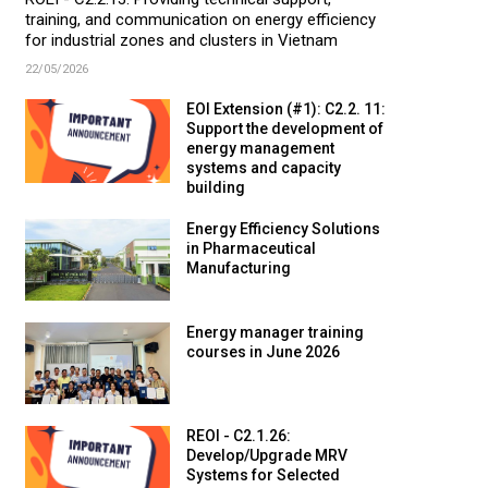
ROEI - C2.2.13: Providing technical support,
training, and communication on energy efficiency
for industrial zones and clusters in Vietnam
22/05/2026
EOI Extension (#1): C2.2. 11:
Support the development of
energy management
systems and capacity
building
Energy Efficiency Solutions
in Pharmaceutical
Manufacturing
Energy manager training
courses in June 2026
REOI - C2.1.26:
Develop/Upgrade MRV
Systems for Selected