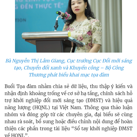
Bà Nguyễn Thị Lâm Giang, Cục trưởng Cục Đổi mới sáng
tạo, Chuyển đổi xanh và Khuyến công – Bộ Công
Thương phát biểu khai mạc tọa đàm
Buổi Tọa đàm nhằm chia sẻ dữ liệu, thu thập ý kiến và
nhận định khoảng trống về cơ sở hạ tầng, chính sách hỗ
trợ khởi nghiệp đổi mới sáng tạo (ĐMST) và hiệu quả
năng lượng (HQNL) tại Việt Nam. Thông qua thảo luận
nhóm và đóng góp từ các chuyên gia, đại biểu sẽ cùng
nhau rà soát, bổ sung hoặc điều chỉnh nội dung để hoàn
thiện các phần trong tài liệu “Sổ tay khởi nghiệp ĐMST
về HQNL”.