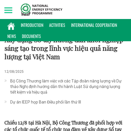
Saturday, 08/08/2026 | 02:34 GMT+7
HOẠT ĐỘNG
INTRODUCTION
ACTIVITIES
INTERNATIONAL COOPERATION
NEWS
DOCUMENTS
Xây dựng Sổ tay hướng dẫn khởi nghiệp
sáng tạo trong lĩnh vực hiệu quả năng
lượng tại Việt Nam
12/08/2025
Bộ Công Thương làm việc với các Tập đoàn năng lượng về Dự
thảo Nghị định hướng dẫn thi hành Luật Sử dụng năng lượng
tiết kiệm và hiệu quả
Dự án IEEP họp Ban Điều phối lần thứ III
Chiều 12/8 tại Hà Nội, Bộ Công Thương đã phối hợp với
các tổ chức quốc tế tổ chức tọa đàm về xây dựng Sổ tay