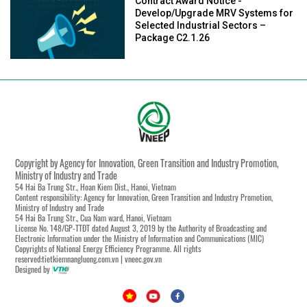
Contract Award Notice -
Develop/Upgrade MRV Systems for
Selected Industrial Sectors –
Package C2.1.26
Copyright by Agency for Innovation, Green Transition and Industry Promotion,
Ministry of Industry and Trade
54 Hai Ba Trung Str., Hoan Kiem Dist., Hanoi, Vietnam
Content responsibility: Agency for Innovation, Green Transition and Industry Promotion,
Ministry of Industry and Trade
54 Hai Ba Trung Str., Cua Nam ward, Hanoi, Vietnam
License No. 148/GP-TTĐT dated August 3, 2019 by the Authority of Broadcasting and
Electronic Information under the Ministry of Information and Communications (MIC)
Copyrights of National Energy Efficiency Programme. All rights
reserved:tietkiemnangluong.com.vn | vneec.gov.vn
Designed by