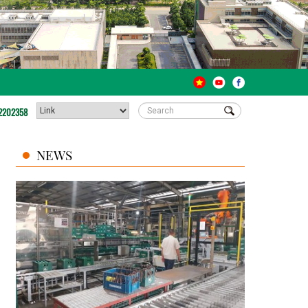
2202358
NEWS