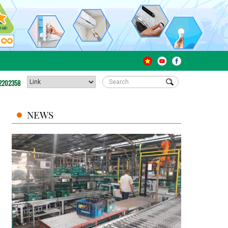
2202358
NEWS