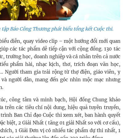
tập Báo Công Thương phát biểu tổng kết Cuộc thi.
 biểu diễn, quay video clip – một hướng đổi mới quan
iúp các tác phẩm dễ tiếp cận với cộng đồng. 130 tác
ực, trường học, doanh nghiệp và cá nhân trên cả nước
tiểu phẩm hài, nhạc kịch, thơ, trích đoạn văn học,
… Người tham gia trải rộng từ thợ điện, giáo viên, y
an và người dân, mang đến góc nhìn mộc mạc nhưng
n.
 túc, công tâm và minh bạch, Hội đồng Chung khảo
 trên các tiêu chí nội dung, hiệu quả tuyên truyền,
 trình Ban Chỉ đạo Cuộc thi xem xét, ban hành quyết
ặc biệt, 2 Giải Nhất ( tăng 01 giải Nhất so với cơ cấu),
khích, 1 Giải Đơn vị có nhiều tác phẩm dự thi nhất, 1