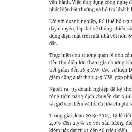
vận hành. Việc ứng dụng công nghệ đo 
phát hiện bất thường và hỗ trợ khách
Đối với doanh nghiệp, PC Huế hỗ trợ t
dây chuyền, lắp đặt hệ thống chiếu sá
dụng điện mặt trời mái nhà với hơn 
đặt.
Thực hiện chủ trương quản lý nhu cầ
tiêu thụ điện lớn tham gia chương tr
tiết giảm đến 16,3 MW. Các sự kiện 
giảm công suất đỉnh 3-5 MW, góp phầ
Ngoài ra, 93 doanh nghiệp đã ký thỏ
tổng tiềm năng dịch chuyển đạt 6,66
tải giờ cao điểm và tối ưu hóa chi phí
Trong giai đoạn 2019-2025, tỷ lệ tiế
2,0% đến 2,5% so với sản lượng đi
kiệm ước đạt từ 41 đến 56 triệu kWh.