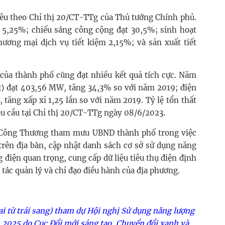
iêu theo Chỉ thị 20/CT-TTg của Thủ tướng Chính phủ.
 5,25%; chiếu sáng công cộng đạt 30,5%; sinh hoạt
hương mại dịch vụ tiết kiệm 2,15%; và sản xuất tiết
 của thành phố cũng đạt nhiều kết quả tích cực. Năm
ax) đạt 403,56 MW, tăng 34,3% so với năm 2019; điện
tăng xấp xỉ 1,25 lần so với năm 2019. Tỷ lệ tổn thất
u cầu tại Chỉ thị 20/CT-TTg ngày 08/6/2023.
ở Công Thương tham mưu UBND thành phố trong việc
ên địa bàn, cập nhật danh sách cơ sở sử dụng năng
điện quan trọng, cung cấp dữ liệu tiêu thụ điện định
tác quản lý và chỉ đạo điều hành của địa phương.
ai từ trái sang) tham dự Hội nghị Sử dụng năng lượng
m 2025 do Cục Đổi mới sáng tạo, Chuyển đổi xanh và