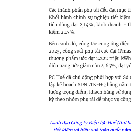
Các thành phần phụ tải đều đạt mục t
Khối hành chính sự nghiệp tiết kiệm
tiêu dùng đạt 2,14%; kinh doanh - t
kiệm 2,17%.
Bên cạnh đó, công tác cung ứng điện
2025, công suất phụ tải cực đại (Pm
thương phẩm ước đạt 2.222 triệu kWh, 
điện năng ước giảm còn 4,65%, đạt yê
PC Huế đã chủ động phối hợp với S
lập kế hoạch SDNLTK-HQ hằng năm tr
lượng trọng điểm, khách hàng sử dụng 
kỳ theo nhóm phụ tải để phục vụ công 
Lãnh đạo Công ty Điện lực Huế (thứ h
tiết kiệm và hiệu quả toàn quốc nă