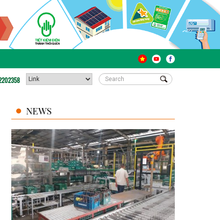
2202358
NEWS