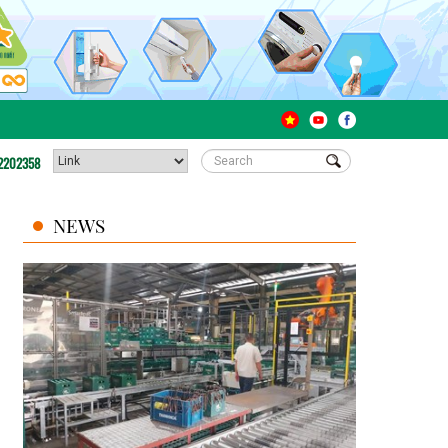
2202358
NEWS