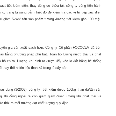
t tiết kiệm điện, thay động cơ thừa tải, công ty cũng tiến hành
g, trang bị súng bắn nhiệt độ để kiểm tra các vị trí tiếp xúc điện
hụ giảm 5kwh/ tấn sản phẩm tương đương tiết kiệm gần 100 triệu
huyên gia sản xuất sạch hơn, Công ty Cổ phần FOCOCEV đã tiến
ogas bằng phương pháp phủ bạt. Toàn bộ lượng nước thải và chất
ào hồ chứa. Lượng khí sinh ra được đẩy vào lò đốt bằng hệ thống
thay thế nhiên liệu than đá trong lò sấy sắn.
sử dụng (3/2009), công ty
tiết kiệm được 100kg than đá/tấn sản
g 1tỷ đồng ngoài ra còn giảm giảm đuợc lượng khí phát thải và
c thải ra môi trường đạt chất lượng quy định.