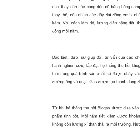
như thay dần các bóng đèn cũ bằng bóng compac
thay thế, cân chỉnh các dây đai động cơ bị chùn
kém. Với cách làm đó, lượng điện năng tiêu t
đồng mỗi năm.
Đặc biệt, dưới sự giúp đỡ, tư vấn của các c
hành nghiên cứu, lắp đặt hệ thống thu hồi Bi
thải trong quá trình sản xuất sẽ được chảy v
đường ống và quạt. Gas được tạo thành dùng để 
Từ khi hệ thống thu hồi Biogas được đưa vào 
phẩm tinh bột. Mỗi năm tiết kiệm được khoản
không còn lượng xỉ than thải ra môi trường. Nướ