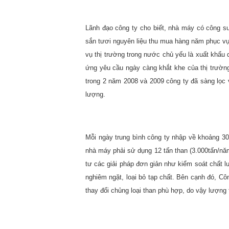
Lãnh đạo công ty cho biết, nhà máy có công su
sắn tươi nguyên liệu thu mua hàng năm phục v
vụ thị trường trong nước chủ yếu là xuất khẩ
ứng yêu cầu ngày càng khắt khe của thị trường,
trong 2 năm 2008 và 2009 công ty đã sàng lọc 
lượng.
Mỗi ngày trung bình công ty nhập về khoảng 30
nhà máy phải sử dụng 12 tấn than (3.000tấn/năm)
tư các giải pháp đơn giản như kiểm soát chất l
nghiêm ngặt, loại bỏ tạp chất. Bên cạnh đó, Côn
thay đổi chủng loại than phù hợp, do vậy lượng t