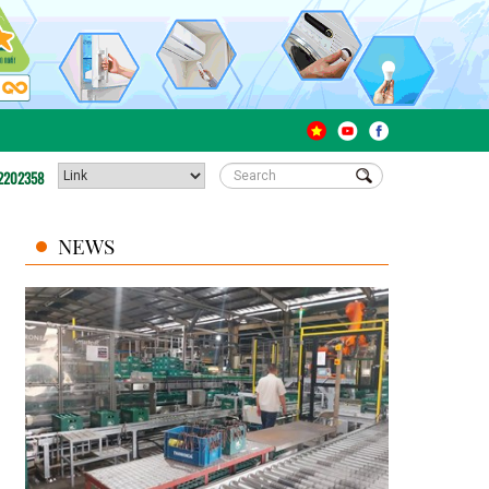
2202358
NEWS