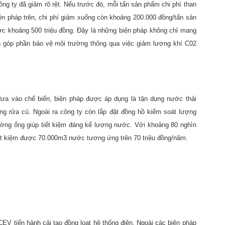
ông ty đã giảm rõ rệt. Nếu trước đó, mỗi tấn sản phẩm chi phí than
ện pháp trên, chi phí giảm xuống còn khoảng 200.000 đồng/tấn sản
ợc khoảng 500 triệu đồng. Đây là những biện pháp không chỉ mang
còn góp phần bảo vệ môi trường thông qua việc giảm lượng khí C02
đưa vào chế biến, biện pháp được áp dụng là tận dụng nước thải
ng rửa củ. Ngoài ra công ty còn lắp đặt đồng hồ kiểm soát lượng
đường ống giúp tiết kiệm đáng kể lượng nước. Với khoảng 80 nghìn
ết kiệm được 70.000m3 nước tương ứng trên 70 triệu đồng/năm.
V tiến hành cải tạo đồng loạt hệ thống điện. Ngoài các biện pháp