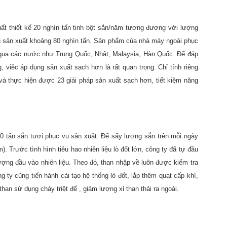
ất thiết kế 20 nghìn tấn tinh bột sắn/năm tương đương với lượng
ụ sản xuất khoảng 80 nghìn tấn. Sản phẩm của nhà máy ngoài phục
u qua các nước như Trung Quốc, Nhật, Malaysia, Hàn Quốc. Để đáp
 việc áp dụng sản xuất sạch hơn là rất quan trọng. Chỉ tính riêng
và thực hiện được 23 giải pháp sản xuất sạch hơn, tiết kiệm năng
0 tấn sắn tươi phục vụ sản xuất. Để sấy lượng sắn trên mỗi ngày
. Trước tình hình tiêu hao nhiên liệu lò đốt lớn, công ty đã tự đầu
ượng đầu vào nhiên liệu. Theo đó, than nhập về luôn được kiểm tra
g ty cũng tiến hành cải tạo hệ thống lò đốt, lắp thêm quạt cấp khí,
han sử dụng cháy triệt để , giảm lượng xỉ than thải ra ngoài.