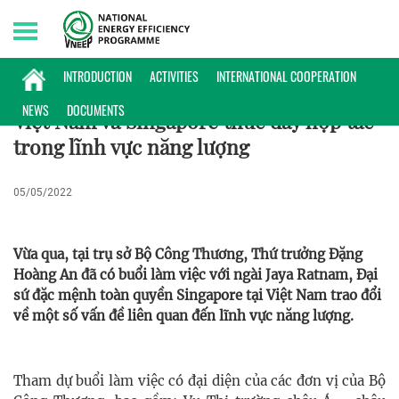
Friday, 07/08/2026 | 13:52 GMT+7
HỢP TÁC QUỐC TẾ
INTRODUCTION
ACTIVITIES
INTERNATIONAL COOPERATION
NEWS
DOCUMENTS
Việt Nam và Singapore thúc đẩy hợp tác
trong lĩnh vực năng lượng
05/05/2022
Vừa qua, tại trụ sở Bộ Công Thương, Thứ trưởng Đặng
Hoàng An đã có buổi làm việc với ngài Jaya Ratnam, Đại
sứ đặc mệnh toàn quyền Singapore tại Việt Nam trao đổi
về một số vấn đề liên quan đến lĩnh vực năng lượng.
Tham dự buổi làm việc có đại diện của các đơn vị của Bộ