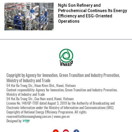
Nghi Son Refinery and
Petrochemical Continues Its Energy
Efficiency and ESG-Oriented
Operations
Copyright by Agency for Innovation, Green Transition and Industry Promotion,
Ministry of Industry and Trade
54 Hai Ba Trung Str., Hoan Kiem Dist., Hanoi, Vietnam
Content responsibility: Agency for Innovation, Green Transition and Industry Promotion,
Ministry of Industry and Trade
54 Hai Ba Trung Str., Cua Nam ward, Hanoi, Vietnam
License No. 148/GP-TTĐT dated August 3, 2019 by the Authority of Broadcasting and
Electronic Information under the Ministry of Information and Communications (MIC)
Copyrights of National Energy Efficiency Programme. All rights
reserved:tietkiemnangluong.com.vn | vneec.gov.vn
Designed by