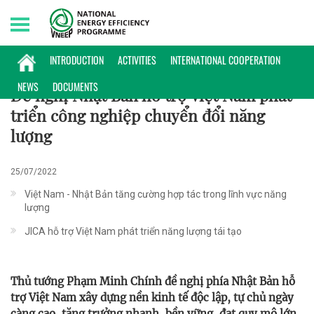
Sunday, 09/08/2026 | 20:50 GMT+7
HỢP TÁC QUỐC TẾ
INTRODUCTION
ACTIVITIES
INTERNATIONAL COOPERATION
NEWS
DOCUMENTS
Đề nghị Nhật Bản hỗ trợ Việt Nam phát
triển công nghiệp chuyển đổi năng
lượng
25/07/2022
Việt Nam - Nhật Bản tăng cường hợp tác trong lĩnh vực năng
lượng
JICA hỗ trợ Việt Nam phát triển năng lượng tái tạo
Thủ tướng Phạm Minh Chính đề nghị phía Nhật Bản hỗ
trợ Việt Nam xây dựng nền kinh tế độc lập, tự chủ ngày
càng cao, tăng trưởng nhanh, bền vững, đạt quy mô lớn