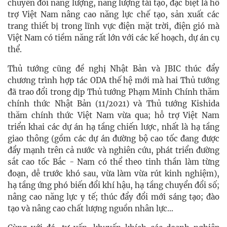
chuyển đổi năng lượng, năng lượng tái tạo, đặc biệt là hỗ
trợ Việt Nam nâng cao năng lực chế tạo, sản xuất các
trang thiết bị trong lĩnh vực điện mặt trời, điện gió mà
Việt Nam có tiềm năng rất lớn với các kế hoạch, dự án cụ
thể.
Thủ tướng cũng đề nghị Nhật Bản và JBIC thúc đẩy
chương trình hợp tác ODA thế hệ mới mà hai Thủ tướng
đã trao đổi trong dịp Thủ tướng Phạm Minh Chính thăm
chính thức Nhật Bản (11/2021) và Thủ tướng Kishida
thăm chính thức Việt Nam vừa qua; hỗ trợ Việt Nam
triển khai các dự án hạ tầng chiến lược, nhất là hạ tầng
giao thông (gồm các dự án đường bộ cao tốc đang được
đẩy mạnh trên cả nước và nghiên cứu, phát triển đường
sắt cao tốc Bắc - Nam có thể theo tinh thần làm từng
đoạn, dễ trước khó sau, vừa làm vừa rút kinh nghiệm),
hạ tầng ứng phó biến đổi khí hậu, hạ tầng chuyển đổi số;
nâng cao năng lực y tế; thúc đẩy đổi mới sáng tạo; đào
tạo và nâng cao chất lượng nguồn nhân lực…