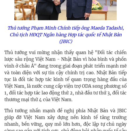
Thủ tướng Phạm Minh Chính tiếp ông Maeda Tadashi,
Chủ tịch HĐQT Ngân hàng Hợp tác quốc tế Nhật Bản
(JBIC)
Thủ tướng vui mừng nhận thấy quan hệ "Đối tác chiến
lược sâu rộng Việt Nam - Nhật Bản vì hòa bình và phồn
vinh ở châu Á" đang trong giai đoạn phát triển mạnh mẽ
và toàn diện với sự tin cậy chính trị cao. Nhật Bản tiếp
tục là đối tác hợp tác kinh tế quan trọng hàng đầu của
Việt Nam, là nước cung cấp viện trợ ODA song phương số
1, đối tác hợp tác lao động thứ 2, nhà đầu tư thứ 3, đối tác
thương mại thứ 4 của Việt Nam.
Thủ tướng nhấn mạnh đề nghị phía Nhật Bản và JBIC
giúp đỡ Việt Nam xây dựng nền kinh tế tăng trưởng
nhanh, bền vững, quy mô lớn hơn, độc lập tự chủ ngày
càng cao gắn với tích cực, chủ động hội nhập quốc tế sâu