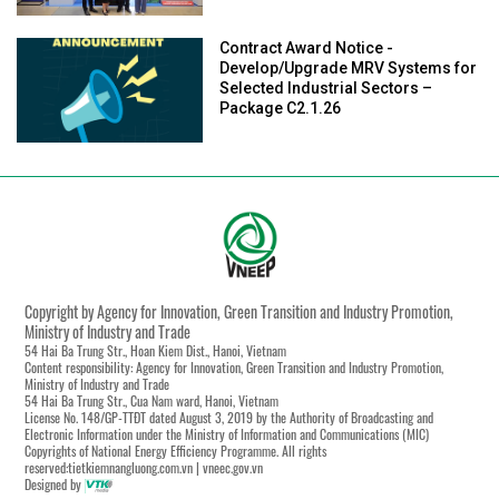
Contract Award Notice -
Develop/Upgrade MRV Systems for
Selected Industrial Sectors –
Package C2.1.26
Copyright by Agency for Innovation, Green Transition and Industry Promotion,
Ministry of Industry and Trade
54 Hai Ba Trung Str., Hoan Kiem Dist., Hanoi, Vietnam
Content responsibility: Agency for Innovation, Green Transition and Industry Promotion,
Ministry of Industry and Trade
54 Hai Ba Trung Str., Cua Nam ward, Hanoi, Vietnam
License No. 148/GP-TTĐT dated August 3, 2019 by the Authority of Broadcasting and
Electronic Information under the Ministry of Information and Communications (MIC)
Copyrights of National Energy Efficiency Programme. All rights
reserved:tietkiemnangluong.com.vn | vneec.gov.vn
Designed by