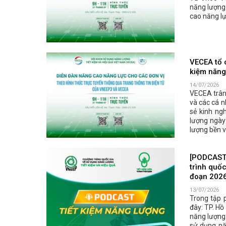
năng lượng 
cao năng lự
VECEA tổ 
kiệm năng
14/07/2026
VECEA trân 
và các cá n
sẻ kinh ng
lượng ngày
lượng bền v
[PODCAST 
trình quốc
đoạn 2026
13/07/2026
Trong tập 
đây: TP. Hồ
năng lượng 
sử dụng nă