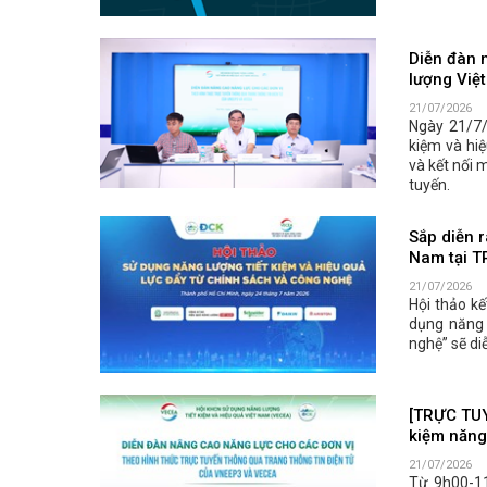
Diễn đàn n
lượng Việ
21/07/2026
Ngày 21/7/
kiệm và hi
và kết nối 
tuyến.
Sắp diễn r
Nam tại T
21/07/2026
Hội thảo k
dụng năng 
nghệ” sẽ di
[TRỰC TUY
kiệm năng
21/07/2026
Từ 9h00-1