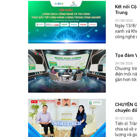
Kết nối C
Trung
07/08/2026
Ngày 13/8/2
xanh và Kh
công nghệ v
Tọa đàm V
04/08/2026
Chương trì
điện mỗi nă
gần hơn tới
CHUYÊN GI
chuyển đổ
31/07/2026
Tiến sĩ Tr
chia sẻ về 
lượng và gi