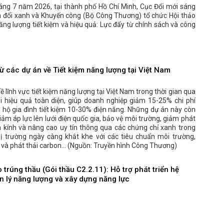
áng 7 năm 2026, tại thành phố Hồ Chí Minh, Cục Đổi mới sáng
n đổi xanh và Khuyến công (Bộ Công Thương) tổ chức Hội thảo
ng lượng tiết kiệm và hiệu quả: Lực đẩy từ chính sách và công
ừ các dự án về Tiết kiệm năng lượng tại Việt Nam
ề lĩnh vực tiết kiệm năng lượng tại Việt Nam trong thời gian qua
i hiệu quả toàn diện, giúp doanh nghiệp giảm 15-25% chi phí
 hộ gia đình tiết kiệm 10-30% điện năng. Những dự án này còn
ảm áp lực lên lưới điện quốc gia, bảo vệ môi trường, giảm phát
à kính và nâng cao uy tín thông qua các chứng chỉ xanh trong
hị trường ngày càng khắt khe với các tiêu chuẩn môi trường,
và phát thải carbon... (Nguồn: Truyền hình Công Thương)
trúng thầu (Gói thầu C2.2.11): Hỗ trợ phát triển hệ
n lý năng lượng và xây dựng năng lực