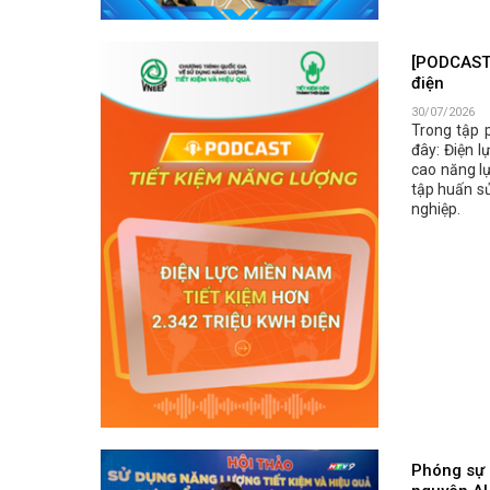
[PODCAST 
điện
30/07/2026
Trong tập 
đây: Điện l
cao năng lự
tập huấn sử
nghiệp.
Phóng sự 