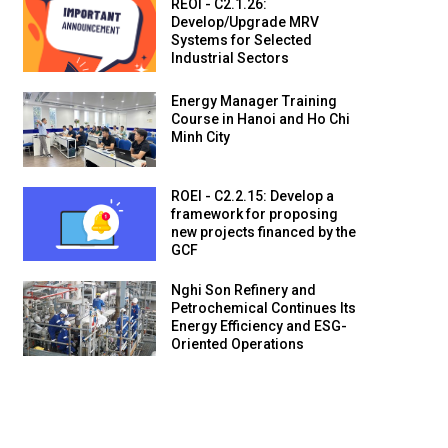
REOI - C2.1.26:
Develop/Upgrade MRV
Systems for Selected
Industrial Sectors
Energy Manager Training
Course in Hanoi and Ho Chi
Minh City
ROEI - C2.2.15: Develop a
framework for proposing
new projects financed by the
GCF
Nghi Son Refinery and
Petrochemical Continues Its
Energy Efficiency and ESG-
Oriented Operations