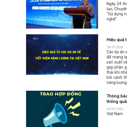
Ngày 24 th
tạo, Chuyể
“Sử dụng nă
nghệ”.
Hiệu quả t
24/07/2026
Các dự án v
đã mang lạ
sản xuất và
góp phần gi
thải khí nh
bối cảnh t
năng lượng 
Thông báo 
thống quả
23/07/2026
Việt Nam