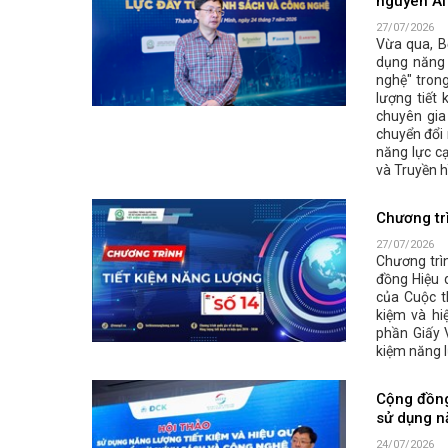
nguyên AI
27/07/2026
Vừa qua, B
dụng năng 
nghệ" tron
lượng tiết 
chuyên gia
chuyển đổi 
năng lực c
và Truyền 
Chương tr
27/07/2026
Chương trì
đồng Hiệu 
của Cuộc t
kiệm và hi
phần Giấy V
kiệm năng 
Cộng đồng
sử dụng nă
24/07/2026