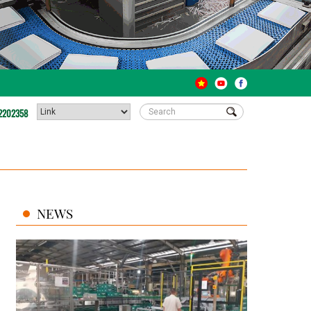
2202358
NEWS