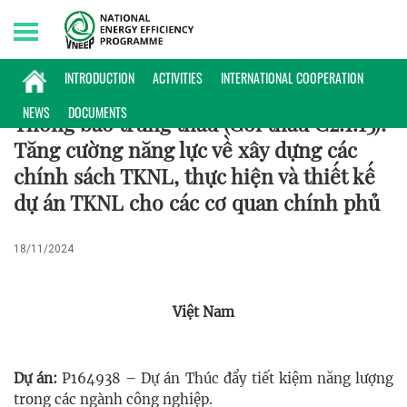
Sunday, 09/08/2026 | 17:24 GMT+7
HỢP TÁC QUỐC TẾ
INTRODUCTION
ACTIVITIES
INTERNATIONAL COOPERATION
NEWS
DOCUMENTS
Thông báo trúng thầu (Gói thầu C2.1.13):
Tăng cường năng lực về xây dựng các
chính sách TKNL, thực hiện và thiết kế
dự án TKNL cho các cơ quan chính phủ
18/11/2024
Việt Nam
Dự án:
P164938 – Dự án Thúc đẩy tiết kiệm năng lượng
trong các ngành công nghiệp.