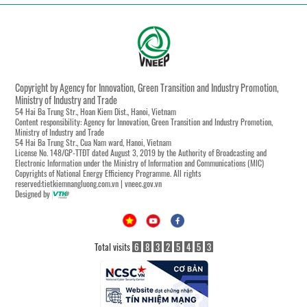
Copyright by Agency for Innovation, Green Transition and Industry Promotion,
Ministry of Industry and Trade
54 Hai Ba Trung Str., Hoan Kiem Dist., Hanoi, Vietnam
Content responsibility: Agency for Innovation, Green Transition and Industry Promotion,
Ministry of Industry and Trade
54 Hai Ba Trung Str., Cua Nam ward, Hanoi, Vietnam
License No. 148/GP-TTĐT dated August 3, 2019 by the Authority of Broadcasting and
Electronic Information under the Ministry of Information and Communications (MIC)
Copyrights of National Energy Efficiency Programme. All rights
reserved:tietkiemnangluong.com.vn | vneec.gov.vn
Designed by
Total visits
6
8
3
2
5
4
5
3