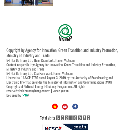
Copyright by Agency for Innovation, Green Transition and Industry Promotion,
Ministry of Industry and Trade
54 Hai Ba Trung Str., Hoan Kiem Dist., Hanoi, Vietnam
Content responsibility: Agency for Innovation, Green Transition and Industry Promotion,
Ministry of Industry and Trade
54 Hai Ba Trung Str., Cua Nam ward, Hanoi, Vietnam
License No. 148/GP-TTĐT dated August 3, 2019 by the Authority of Broadcasting and
Electronic Information under the Ministry of Information and Communications (MIC)
Copyrights of National Energy Efficiency Programme. All rights
reserved:tietkiemnangluong.com.vn | vneec.gov.vn
Designed by
Total visits
6
8
2
1
6
9
7
2