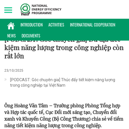
Friday, 07/08/2026 | 04:09 GMT+7
PODCAST
INTRODUCTION
ACTIVITIES
INTERNATIONAL COOPERATION
NEWS
DOCUMENTS
[PODCAST: Góc chuyên gia] Dư địa tiết
kiệm năng lượng trong công nghiệp còn
rất lớn
23/10/2025
[PODCAST: Góc chuyên gia] Thúc đẩy tiết kiệm năng lượng
trong công nghiệp tại Việt Nam
Ông Hoàng Văn Tâm – Trưởng phòng Phòng Tổng hợp
và Hợp tác quốc tế, Cục Đổi mới sáng tạo, Chuyển đổi
xanh và Khuyến Công (Bộ Công Thương) chia sẻ về tiềm
năng tiết kiệm năng lượng trong công nghiệp.