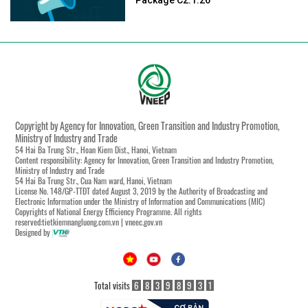
Package C2.1.26
Copyright by Agency for Innovation, Green Transition and Industry Promotion,
Ministry of Industry and Trade
54 Hai Ba Trung Str., Hoan Kiem Dist., Hanoi, Vietnam
Content responsibility: Agency for Innovation, Green Transition and Industry Promotion,
Ministry of Industry and Trade
54 Hai Ba Trung Str., Cua Nam ward, Hanoi, Vietnam
License No. 148/GP-TTĐT dated August 3, 2019 by the Authority of Broadcasting and
Electronic Information under the Ministry of Information and Communications (MIC)
Copyrights of National Energy Efficiency Programme. All rights
reserved:tietkiemnangluong.com.vn | vneec.gov.vn
Designed by
Total visits
6
8
3
9
8
9
3
1