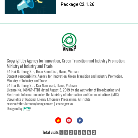
Package C2.1.26
Copyright by Agency for Innovation, Green Transition and Industry Promotion,
Ministry of Industry and Trade
54 Hai Ba Trung Str., Hoan Kiem Dist., Hanoi, Vietnam
Content responsibility: Agency for Innovation, Green Transition and Industry Promotion,
Ministry of Industry and Trade
54 Hai Ba Trung Str., Cua Nam ward, Hanoi, Vietnam
License No. 148/GP-TTĐT dated August 3, 2019 by the Authority of Broadcasting and
Electronic Information under the Ministry of Information and Communications (MIC)
Copyrights of National Energy Efficiency Programme. All rights
reserved:tietkiemnangluong.com.vn | vneec.gov.vn
Designed by
Total visits
6
8
3
7
7
6
6
3