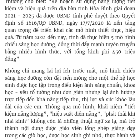
Thương cho biết: "Kế hoạch sử dụng năng lượng tiết
kiệm và hiệu quả trên địa bàn tỉnh Hòa Bình giai đoạn
2021 - 2025 đã được UBND tỉnh phê duyệt theo Quyết
định số 1616/QĐ-UBND, ngày 17/7/2020 là nền tảng
quan trọng để triển khai các mô hình thiết thực, hiệu
quả. Từ năm 2021 đến nay, tỉnh đã thực hiện 5 mô hình
chiếu sáng học đường, đồng thời đẩy mạnh tuyên truyền
bằng nhiều hình thức, với tổng kinh phí 450 triệu
đồng”.
Không chỉ mang lại lợi ích trước mắt, mô hình chiếu
sáng học đường còn đặt nền móng cho một thế hệ học
sinh được học tập trong điều kiện ánh sáng chuẩn, khoa
học - yếu tố tưởng như đơn giản nhưng lại ảnh hưởng
trực tiếp đến khả năng tiếp thu, thị lực và sức khỏe lâu
dài của các em. Thông qua mô hình, khái niệm "tiết
kiệm năng lượng”, "hiệu suất điện năng”, "phát thải khí
nhà kính” không còn là những thuật ngữ xa lạ, mà trở
thành nội dung được giáo viên lồng ghép giảng dạy
trong các giờ học, được học sinh ghi nhớ, thực hành và