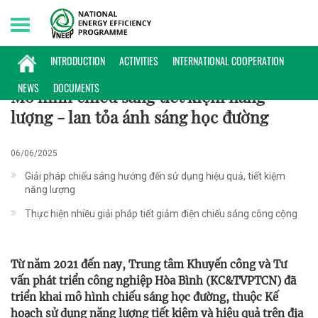
Saturday, 08/08/2026 | 16:09 GMT+7
KINH NGHIỆM TRIỂN KHAI
INTRODUCTION
ACTIVITIES
INTERNATIONAL COOPERATION
NEWS
DOCUMENTS
Mô hình chiếu sáng tiết kiệm năng
lượng - lan tỏa ánh sáng học đường
06/06/2025
Giải pháp chiếu sáng hướng đến sử dụng hiệu quả, tiết kiệm
năng lượng
Thực hiện nhiều giải pháp tiết giảm điện chiếu sáng công cộng
Từ năm 2021 đến nay, Trung tâm Khuyến công và Tư
vấn phát triển công nghiệp Hòa Bình (KC&TVPTCN) đã
triển khai mô hình chiếu sáng học đường, thuộc Kế
hoạch sử dụng năng lượng tiết kiệm và hiệu quả trên địa