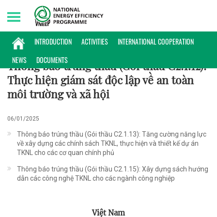
Saturday, 08/08/2026 | 11:10 GMT+7
HỢP TÁC QUỐC TẾ
INTRODUCTION
ACTIVITIES
INTERNATIONAL COOPERATION
NEWS
DOCUMENTS
Thông báo trúng thầu (Gói thầu C2.1.12):
Thực hiện giám sát độc lập về an toàn
môi trường và xã hội
06/01/2025
Thông báo trúng thầu (Gói thầu C2.1.13): Tăng cường năng lực
về xây dựng các chính sách TKNL, thực hiện và thiết kế dự án
TKNL cho các cơ quan chính phủ
Thông báo trúng thầu (Gói thầu C2.1.15): Xây dựng sách hướng
dẫn các công nghệ TKNL cho các ngành công nghiệp
Việt Nam