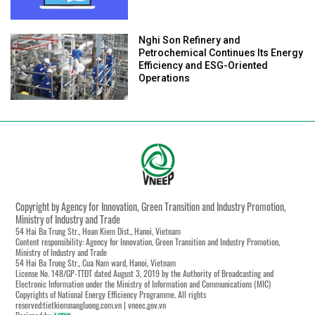
Nghi Son Refinery and
Petrochemical Continues Its Energy
Efficiency and ESG-Oriented
Operations
Copyright by Agency for Innovation, Green Transition and Industry Promotion,
Ministry of Industry and Trade
54 Hai Ba Trung Str., Hoan Kiem Dist., Hanoi, Vietnam
Content responsibility: Agency for Innovation, Green Transition and Industry Promotion,
Ministry of Industry and Trade
54 Hai Ba Trung Str., Cua Nam ward, Hanoi, Vietnam
License No. 148/GP-TTĐT dated August 3, 2019 by the Authority of Broadcasting and
Electronic Information under the Ministry of Information and Communications (MIC)
Copyrights of National Energy Efficiency Programme. All rights
reserved:tietkiemnangluong.com.vn | vneec.gov.vn