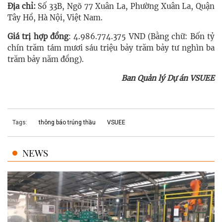
Địa chỉ:
Số 33B, Ngõ 77 Xuân La, Phường Xuân La, Quận
Tây Hồ, Hà Nội, Việt Nam.
Giá trị hợp đồng
: 4.986.774.375 VND (Bằng chữ: Bốn tỷ
chín trăm tám mươi sáu triệu bảy trăm bảy tư nghìn ba
trăm bảy năm đồng).
Ban Quản lý Dự án VSUEE
Tags:
thông báo trúng thầu
VSUEE
NEWS