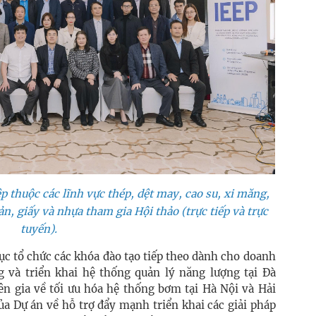
p thuộc các lĩnh vực thép, dệt may, cao su, xi măng,
n, giấy và nhựa tham gia Hội thảo (trực tiếp và trực
tuyến).
ục tổ chức các khóa đào tạo tiếp theo dành cho doanh
 và triển khai hệ thống quản lý năng lượng tại Đà
n gia về tối ưu hóa hệ thống bơm tại Hà Nội và Hải
a Dự án về hỗ trợ đẩy mạnh triển khai các giải pháp