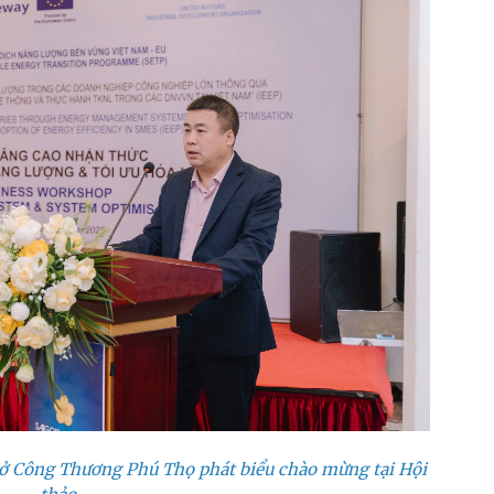
ở Công Thương Phú Thọ phát biểu chào mừng tại Hội