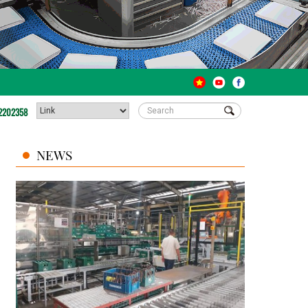
2202358
NEWS