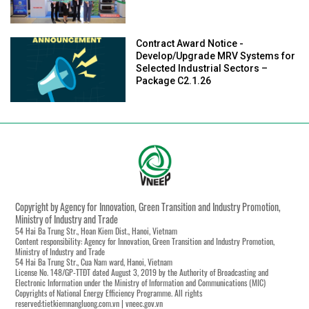
Contract Award Notice -
Develop/Upgrade MRV Systems for
Selected Industrial Sectors –
Package C2.1.26
Copyright by Agency for Innovation, Green Transition and Industry Promotion,
Ministry of Industry and Trade
54 Hai Ba Trung Str., Hoan Kiem Dist., Hanoi, Vietnam
Content responsibility: Agency for Innovation, Green Transition and Industry Promotion,
Ministry of Industry and Trade
54 Hai Ba Trung Str., Cua Nam ward, Hanoi, Vietnam
License No. 148/GP-TTĐT dated August 3, 2019 by the Authority of Broadcasting and
Electronic Information under the Ministry of Information and Communications (MIC)
Copyrights of National Energy Efficiency Programme. All rights
reserved:tietkiemnangluong.com.vn | vneec.gov.vn