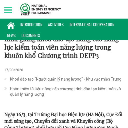
Sunday, 09/08/2026 | 04:57 GMT+7
HỢP TÁC QUỐC TẾ
INTRODUCTION
ACTIVITIES
INTERNATIONAL COOPERATION
NEWS
DOCUMENTS
Khai giảng khóa đào tạo nâng cao năng
lực kiểm toán viên năng lượng trong
khuôn khổ Chương trình DEPP3
17/03/2026
Khoá đào tạo "Người quản lý năng lượng" - Khu vực miền Trung
Hoàn thiện tài liệu nâng cấp chương trình đào tạo kiểm toán và
quản lý năng lượng
Ngày 16/3, tại Trường Đại học Điện lực (Hà Nội), Cục Đổi
mới sáng tạo, Chuyển đổi xanh và Khuyến công (Bộ
Công Thương) phối hợp với Cục Năng lượng Đan Mạch,