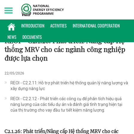
Sunday, 09/08/2026 | 22:46 GMT+7
HỢP TÁC QUỐC TẾ
INTRODUCTION
ACTIVITIES
INTERNATIONAL COOPERATION
NEWS
DOCUMENTS
REOI - C2.1.26: Phát triển/Nâng cấp Hệ
thống MRV cho các ngành công nghiệp
được lựa chọn
22/05/2026
REOI - C2.2.11: Hỗ trợ phát triển hệ thống quản lý năng lượng và
xây dựng năng lực
REOI - C2.2.12 - Phát triển các công cụ để phân tích hiệu quả
năng lượng của các tiểu dự án và đánh giá tình trạng hiện tại
của thị trường cho vay đầu tư tiết kiệm năng lượng.
C2.1.26: Phát triển/Nâng cấp Hệ thống MRV cho các