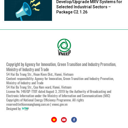
Develop/Upgrade MRV Systems for
Selected Industrial Sectors –
Package C2.1.26
Copyright by Agency for Innovation, Green Transition and Industry Promotion,
Ministry of Industry and Trade
54 Hai Ba Trung Str., Hoan Kiem Dist., Hanoi, Vietnam
Content responsibility: Agency for Innovation, Green Transition and Industry Promotion,
Ministry of Industry and Trade
54 Hai Ba Trung Str., Cua Nam ward, Hanoi, Vietnam
License No. 148/GP-TTĐT dated August 3, 2019 by the Authority of Broadcasting and
Electronic Information under the Ministry of Information and Communications (MIC)
Copyrights of National Energy Efficiency Programme. All rights
reserved:tietkiemnangluong.com.vn | vneec.gov.vn
Designed by