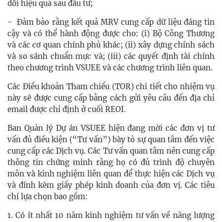
dõi hiệu quả sau đầu tư;
- Đảm bảo rằng kết quả MRV cung cấp dữ liệu đáng tin
cậy và có thể hành động được cho: (i) Bộ Công Thương
và các cơ quan chính phủ khác; (ii) xây dựng chính sách
và so sánh chuẩn mực và; (iii) các quyết định tài chính
theo chương trình VSUEE và các chương trình liên quan.
Các Điều khoản Tham chiếu (TOR) chi tiết cho nhiệm vụ
này sẽ được cung cấp bằng cách gửi yêu cầu đến địa chỉ
email được chỉ định ở cuối REOI.
Ban Quản lý Dự án VSUEE hiện đang mời các đơn vị tư
vấn đủ điều kiện (“Tư vấn”) bày tỏ sự quan tâm đến việc
cung cấp các Dịch vụ. Các Tư vấn quan tâm nên cung cấp
thông tin chứng minh rằng họ có đủ trình độ chuyên
môn và kinh nghiệm liên quan để thực hiện các Dịch vụ
và đính kèm giấy phép kinh doanh của đơn vị. Các tiêu
chí lựa chọn bao gồm:
1. Có ít nhất 10 năm kinh nghiệm tư vấn về năng lượng