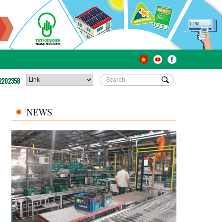
2202358
NEWS