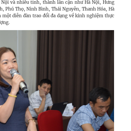
Nội và nhiều tỉnh, thành lân cận như Hà Nội, Hưng
h, Phú Thọ, Ninh Bình, Thái Nguyên, Thanh Hóa, Hà
n một diễn đàn trao đổi đa dạng về kinh nghiệm thực
ượng.