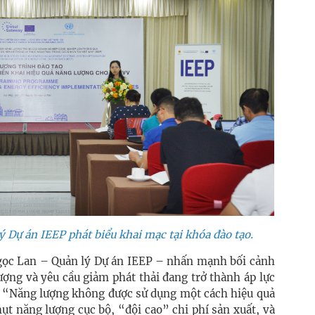
 Dự án IEEP phát biểu khai mạc tại khóa đào tạo.
gọc Lan – Quản lý Dự án IEEP – nhấn mạnh bối cảnh
ượng và yêu cầu giảm phát thải đang trở thành áp lực
t: “Năng lượng không được sử dụng một cách hiệu quả
ụt năng lượng cục bộ, “đội cao” chi phí sản xuất, và