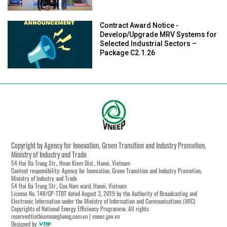
Contract Award Notice -
Develop/Upgrade MRV Systems for
Selected Industrial Sectors –
Package C2.1.26
Copyright by Agency for Innovation, Green Transition and Industry Promotion,
Ministry of Industry and Trade
54 Hai Ba Trung Str., Hoan Kiem Dist., Hanoi, Vietnam
Content responsibility: Agency for Innovation, Green Transition and Industry Promotion,
Ministry of Industry and Trade
54 Hai Ba Trung Str., Cua Nam ward, Hanoi, Vietnam
License No. 148/GP-TTĐT dated August 3, 2019 by the Authority of Broadcasting and
Electronic Information under the Ministry of Information and Communications (MIC)
Copyrights of National Energy Efficiency Programme. All rights
reserved:tietkiemnangluong.com.vn | vneec.gov.vn
Designed by