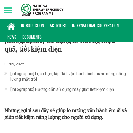
Sunday, 09/08/2026 | 22:48 GMT+7
INFOGRAPHIC
INTRODUCTION
ACTIVITIES
INTERNATIONAL COOPERATION
NEWS
DOCUMENTS
[Infographic] Sử dụng lò nướng hiệu
quả, tiết kiệm điện
06/09/2022
[Infographic] Lựa chọn, lắp đặt, vận hành bình nước nóng năng
lượng mặt trời
[Infographic] Hướng dẫn sử dụng máy giặt tiết kiệm điện
Những gợi ý sau đây sẽ giúp lò nướng vận hành êm ái và
giúp tiết kiệm năng lượng cho người sử dụng.