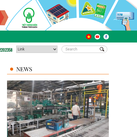
2202358
NEWS