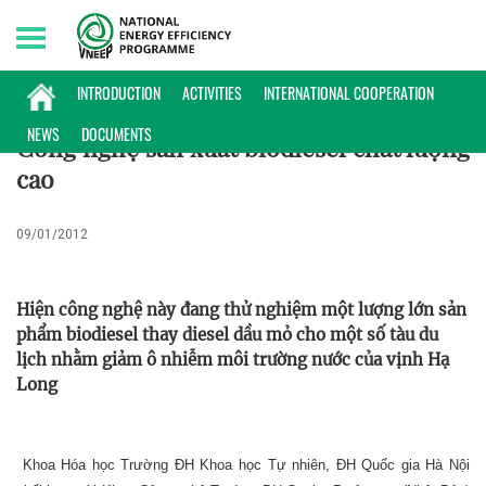
Saturday, 08/08/2026 | 02:50 GMT+7
KHOA HỌC CÔNG NGHỆ
INTRODUCTION
ACTIVITIES
INTERNATIONAL COOPERATION
NEWS
DOCUMENTS
Công nghệ sản xuất biodiesel chất lượng
cao
09/01/2012
Hiện công nghệ này đang thử nghiệm một lượng lớn sản
phẩm biodiesel thay diesel dầu mỏ cho một số tàu du
lịch nhằm giảm ô nhiễm môi trường nước của vịnh Hạ
Long
Khoa Hóa học Trường ĐH Khoa học Tự nhiên, ĐH Quốc gia Hà Nội