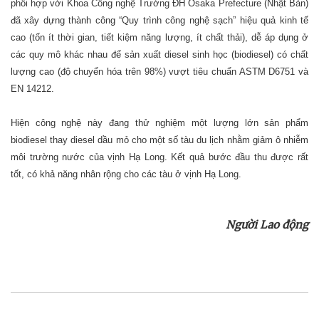
phối hợp với Khoa Công nghệ Trường ĐH Osaka Prefecture (Nhật Bản)
đã xây dựng thành công “Quy trình công nghệ sạch” hiệu quả kinh tế
cao (tốn ít thời gian, tiết kiệm năng lượng, ít chất thải), dễ áp dụng ở
các quy mô khác nhau để sản xuất diesel sinh học (biodiesel) có chất
lượng cao (độ chuyển hóa trên 98%) vượt tiêu chuẩn ASTM D6751 và
EN 14212.
Hiện công nghệ này đang thử nghiệm một lượng lớn sản phẩm
biodiesel thay diesel dầu mỏ cho một số tàu du lịch nhằm giảm ô nhiễm
môi trường nước của vịnh Hạ Long. Kết quả bước đầu thu được rất
tốt, có khả năng nhân rộng cho các tàu ở vịnh Hạ Long.
Người Lao động