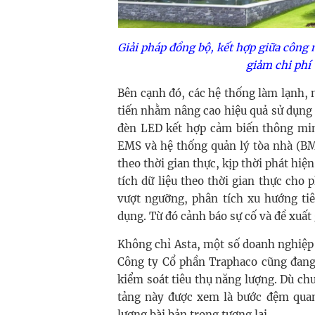
Giải pháp đồng bộ, kết hợp giữa công n
giảm chi phí
Bên cạnh đó, các hệ thống làm lạnh, 
tiến nhằm nâng cao hiệu quả sử dụng
đèn LED kết hợp cảm biến thông minh
EMS và hệ thống quản lý tòa nhà (BM
theo thời gian thực, kịp thời phát hiệ
tích dữ liệu theo thời gian thực cho 
vượt ngưỡng, phân tích xu hướng tiê
dụng. Từ đó cảnh báo sự cố và đề xuất 
Không chỉ Asta, một số doanh nghiệp
Công ty Cổ phần Traphaco cũng đang 
kiểm soát tiêu thụ năng lượng. Dù ch
tảng này được xem là bước đệm quan
lượng bài bản trong tương lai.