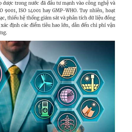
p dược trong nước đã đầu tư mạnh vào công nghệ và
ISO 9001, ISO 14001 hay GMP-WHO. Tuy nhiên, hoạt
ạc, thiếu hệ thống giám sát và phân tích dữ liệu đồng
xác định các điểm tiêu hao lớn, dẫn đến chi phí vận
ờng.