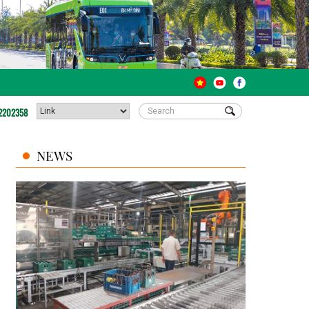
2202358
NEWS