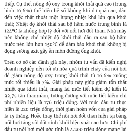
thấp. Cụ thể, nồng độ oxy trong khói thải quá cao (trung
bình 16,6%) thể hiện hệ số không khí dư quá cao, dẫn
đến việc thất thoát một lượng nhiệt khá lớn qua khói
thải; Nhiệt độ khói thải sau bộ hâm nước trung bình là
o
124
C là không hợp lý đối với nồi hơi đốt than. Nhà máy
nên khống chế nhiệt độ khói thải đầu ra sau bộ hâm
o
nước nên lớn hơn 150
C để đảm bảo khói thải không bị
đọng sương axit gây ăn mòn đường ống khói.
Trên cơ sở các đánh giá này, nhóm tư vấn đã kiến nghị
doanh nghiệp nên tối ưu hóa quá trình cháy của nồi hơi
để giảm nồng độ oxy trong khói thải từ 16,6% xuống
mức tối thiểu là 7%. Giải pháp này giúp giảm tổn thất
nhiệt qua khói thải, mang lại mức tiết kiệm dự kiến là
92,75 tấn than/năm, tương đương với mức tiết kiệm chi
phí nhiên liệu là 176 triệu đồng. Với mức đầu tư thực
hiện là 220 triệu đồng, thời gian hoàn vốn của giải pháp
là 15 tháng. Hoặc thay thế nồi hơi đốt than hiện tại bằng
nồi hơi tầng sôi đốt sinh khối hiệu suất cao hơn. Chi phí
đầu tư nồi hơi mới ước tính là 4.200 triệu đồng mang lại