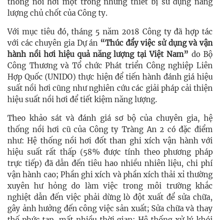
thống nồi hơi một trong những thiết bị sử dụng năng
lượng chủ chốt của Công ty.
Với mục tiêu đó, tháng 5 năm 2018 Công ty đã hợp tác
với các chuyên gia Dự án
“Thúc đẩy việc sử dụng và vận
hành nồi hơi hiệu quả năng lượng tại Việt Nam”
do Bộ
Công Thương và Tổ chức Phát triển Công nghiệp Liên
Hợp Quốc (UNIDO) thực hiện để tiến hành đánh giá hiệu
suất nồi hơi cũng như nghiên cứu các giải pháp cải thiện
hiệu suất nồi hơi để tiết kiệm năng lượng.
Theo khảo sát và đánh giá sơ bộ của chuyên gia, hệ
thống nồi hơi cũ của Công ty Tràng An 2 có đặc điểm
như: Hệ thống nồi hơi đốt than ghi xích
vận hành với
hiệu suất rất thấp (58% được tính theo phương pháp
trực tiếp) đã dẫn đến tiêu hao nhiều nhiên liệu, chi phí
vận hành cao; P
hần ghi xích và phần xích thải xỉ thường
xuyên hư hỏng do làm việc trong môi trường khắc
nghiệt dẫn đến việc phải dừng lò đột xuất để sửa chữa,
gây ảnh hưởng đến công việc sản xuất; Sửa chữa và thay
thế phức tạp, mất nhiều thời gian;
Hệ thống xử lý khói