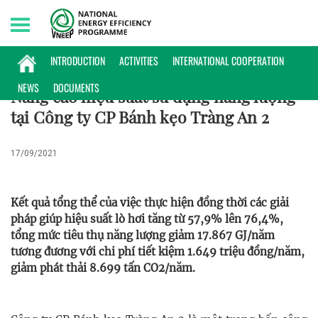
Saturday, 08/08/2026 | 01:22 GMT+7
KHOA HỌC CÔNG NGHỆ
INTRODUCTION
ACTIVITIES
INTERNATIONAL COOPERATION
NEWS
DOCUMENTS
Nâng cao hiệu suất sử dụng năng lượng
tại Công ty CP Bánh kẹo Tràng An 2
17/09/2021
Kết quả tổng thể của việc thực hiện đồng thời các giải
pháp giúp hiệu suất lò hơi tăng từ 57,9% lên 76,4%,
tổng mức tiêu thụ năng lượng giảm 17.867 GJ/năm
tương đương với chi phí tiết kiệm 1.649 triệu đồng/năm,
giảm phát thải 8.699 tấn CO2/năm.