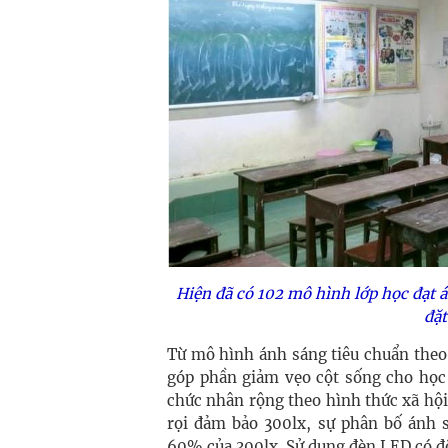
Hiện đã có 102 mô hình lớp học đạt á
đặt
Từ mô hình ánh sáng tiêu chuẩn theo 
góp phần giảm vẹo cột sống cho học
chức nhân rộng theo hình thức xã hội
rọi đảm bảo 300lx, sự phân bố ánh 
60% của 300lx. Sử dụng đèn LED có đ