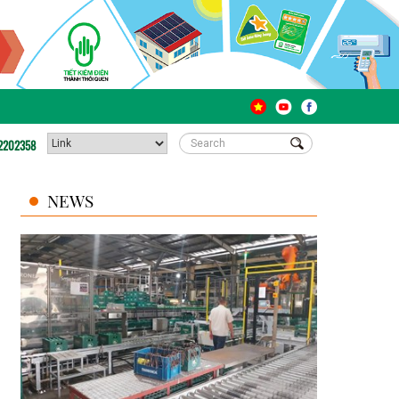
2202358
NEWS