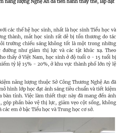
ệm năng lượng Nghệ An đã tiến hành thay thế, lắp đặt
với các thế hệ học sinh, nhất là học sinh Tiểu học và
ởng thành, mắt học sinh rất dễ bị tổn thương do tác
ôi trường chiếu sáng không tốt là một trong những
đường như giảm thị lực và các tật khúc xạ. Theo
ho thấy ở Việt Nam, học sinh ở độ tuổi 0 - 15 tuổi bị
chiếm tỷ lệ 15% - 20%, ở khu vực thành phố lớn tỷ lệ
t kiệm năng lượng thuộc Sở Công Thương Nghệ An đã
 mô hình lớp học đạt ánh sáng tiêu chuẩn và tiết kiệm
ịa bàn tỉnh. Việc làm thiết thực này đã mang đến ánh
, góp phần bảo vệ thị lực, giảm vẹo cột sống, không
à các em ở bậc Tiểu học và Trung học cơ sở.