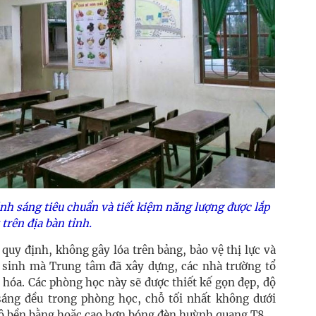
nh sáng tiêu chuẩn và tiết kiệm năng lượng được lắp
 trên địa bàn tỉnh.
quy định, không gây lóa trên bảng, bảo vệ thị lực và
 sinh mà Trung tâm đã xây dựng, các nhà trường tổ
 hóa. Các phòng học này sẽ được thiết kế gọn đẹp, độ
sáng đều trong phòng học, chỗ tối nhất không dưới
ộ bền bằng hoặc cao hơn bóng đèn huỳnh quang T8.