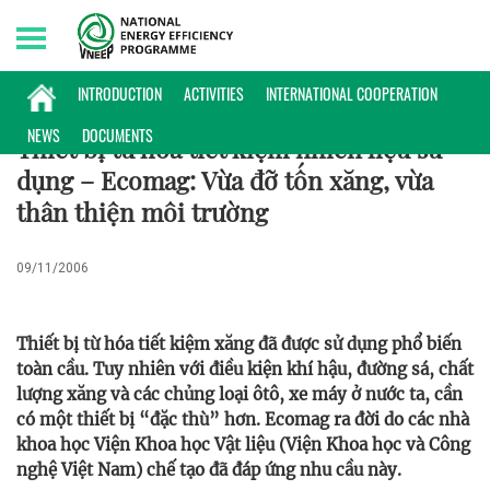
Thursday, 06/08/2026 | 15:50 GMT+7
KHOA HỌC CÔNG NGHỆ
INTRODUCTION
ACTIVITIES
INTERNATIONAL COOPERATION
NEWS
DOCUMENTS
Thiết bị từ hóa tiết kiệm nhiên liệu sử
dụng – Ecomag: Vừa đỡ tốn xăng, vừa
thân thiện môi trường
09/11/2006
Thiết bị từ hóa tiết kiệm xăng đã được sử dụng phổ biến
toàn cầu. Tuy nhiên với điều kiện khí hậu, đường sá, chất
lượng xăng và các chủng loại ôtô, xe máy ở nước ta, cần
có một thiết bị “đặc thù” hơn. Ecomag ra đời do các nhà
khoa học Viện Khoa học Vật liệu (Viện Khoa học và Công
nghệ Việt Nam) chế tạo đã đáp ứng nhu cầu này.