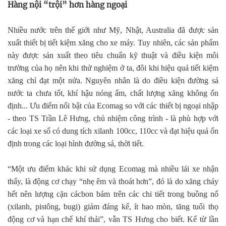
Hàng nội “trội” hơn hàng ngoại
Nhiều nước trên thế giới như Mỹ, Nhật, Australia đã được sản
xuất thiết bị tiết kiệm xăng cho xe máy. Tuy nhiên, các sản phẩm
này được sản xuất theo tiêu chuẩn kỹ thuật và điều kiện môi
trường của họ nên khi thử nghiệm ở ta, đôi khi hiệu quả tiết kiệm
xăng chỉ đạt một nửa. Nguyên nhân là do điều kiện đường sá
nước ta chưa tốt, khí hậu nóng ẩm, chất lượng xăng không ổn
định... Ưu điểm nổi bật của Ecomag so với các thiết bị ngoại nhập
- theo TS Trần Lê Hưng, chủ nhiệm công trình - là phù hợp với
các loại xe số có dung tích xilanh 100cc, 110cc và đạt hiệu quả ổn
định trong các loại hình đường sá, thời tiết.
“Một ưu điểm khác khi sử dụng Ecomag mà nhiều lái xe nhận
thấy, là động cơ chạy “nhẹ êm và thoát hơn”, đó là do xăng cháy
hết nên lượng cặn cácbon bám trên các chi tiết trong buồng nổ
(xilanh, pistông, bugi) giảm đáng kể, ít hao mòn, tăng tuổi thọ
động cơ và hạn chế khí thải”, vẫn TS Hưng cho biết. Kể từ lần