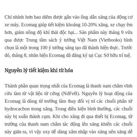
Chỉ nhỉnh hơn bao diêm được gắn vào ống dẫn xăng của động cơ
xe máy, Ecomag giúp tiết kiệm khoảng 10-20% xăng, xe chạy êm
hơn, giảm nồng độ khí thải độc hại... Sản phẩm này tháng 9 vừa
qua được Trung tâm sách ý tưởng Việt Nam (Vietbooks) bình
chọn là một trong 100 ý tưởng sáng tạo đã thành hiện thực. Trước
đó, tháng 8, nhãn hiệu Ecomag đã đăng ký tại Cục Sở hữu trí tuệ.
Nguyên lý tiết kiệm khi từ hóa
Thành phần quan trọng nhất của Ecomag là thanh nam châm vĩnh
cửu làm từ vật liệu từ cứng (NdFeB). Nguyên lý hoạt động của
Ecomag là dùng từ trường làm thay đổi vị trí các chuỗi phân tử
hydrocacbon trong xăng. Trong điều kiện bình thường, các chuỗi
này bị xoắn thành cụm. Khi cho xăng đi qua thiết bị Ecomag, từ
trường của thanh nam châm tác động lên xăng khiến các chuỗi
này giãn ra, vì vậy oxy dễ dàng xâm nhập vào xăng nên xăng dễ