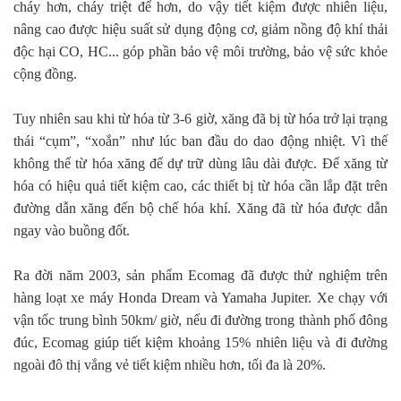
cháy hơn, cháy triệt để hơn, do vậy tiết kiệm được nhiên liệu,
nâng cao được hiệu suất sử dụng động cơ, giảm nồng độ khí thải
độc hại CO, HC... góp phần bảo vệ môi trường, bảo vệ sức khỏe
cộng đồng.
Tuy nhiên sau khi từ hóa từ 3-6 giờ, xăng đã bị từ hóa trở lại trạng
thái “cụm”, “xoắn” như lúc ban đầu do dao động nhiệt. Vì thế
không thể từ hóa xăng để dự trữ dùng lâu dài được. Để xăng từ
hóa có hiệu quả tiết kiệm cao, các thiết bị từ hóa cần lắp đặt trên
đường dẫn xăng đến bộ chế hóa khí. Xăng đã từ hóa được dẫn
ngay vào buồng đốt.
Ra đời năm 2003, sản phẩm Ecomag đã được thử nghiệm trên
hàng loạt xe máy Honda Dream và Yamaha Jupiter. Xe chạy với
vận tốc trung bình 50km/ giờ, nếu đi đường trong thành phố đông
đúc, Ecomag giúp tiết kiệm khoảng 15% nhiên liệu và đi đường
ngoài đô thị vắng vẻ tiết kiệm nhiều hơn, tối đa là 20%.