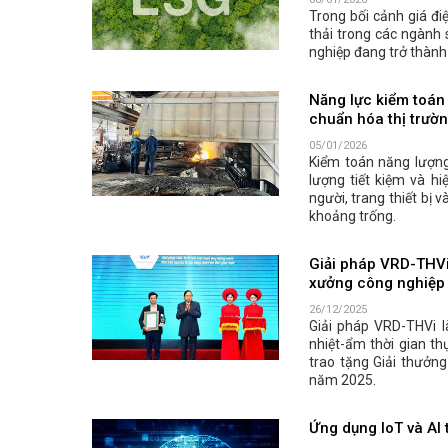
Trong bối cảnh giá đi
thải trong các ngành 
nghiệp đang trở thành
Năng lực kiểm toán 
chuẩn hóa thị trườ
05/01/2026
Kiểm toán năng lượn
lượng tiết kiệm và hi
người, trang thiết bị
khoảng trống.
Giải pháp VRD-THVi
xưởng công nghiệp
26/12/2025
Giải pháp VRD-THVi 
nhiệt-ẩm thời gian 
trao tặng Giải thưởn
năm 2025.
Ứng dụng IoT và AI 