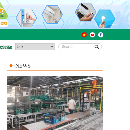
2202358
NEWS