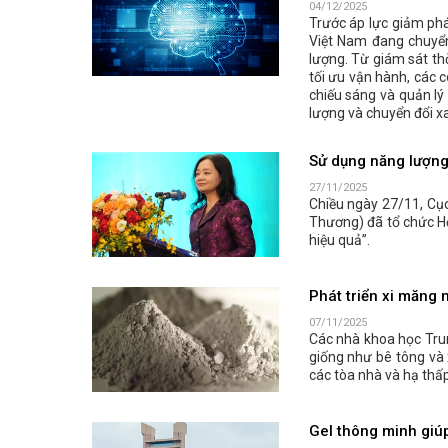
04/12/2025
Trước áp lực giảm phá
Việt Nam đang chuyển
lượng. Từ giám sát th
tối ưu vận hành, các 
chiếu sáng và quản lý
lượng và chuyển đổi x
Sử dụng năng lượng 
27/11/2025
Chiều ngày 27/11, Cụ
Thương) đã tổ chức Hộ
hiệu quả”.
Phát triển xi măng 
07/11/2025
Các nhà khoa học Tru
giống như bê tông và 
các tòa nhà và hạ thấ
Gel thông minh giúp