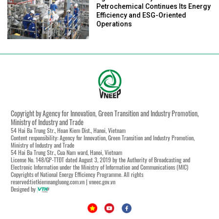
Petrochemical Continues Its Energy
Efficiency and ESG-Oriented
Operations
Copyright by Agency for Innovation, Green Transition and Industry Promotion,
Ministry of Industry and Trade
54 Hai Ba Trung Str., Hoan Kiem Dist., Hanoi, Vietnam
Content responsibility: Agency for Innovation, Green Transition and Industry Promotion,
Ministry of Industry and Trade
54 Hai Ba Trung Str., Cua Nam ward, Hanoi, Vietnam
License No. 148/GP-TTĐT dated August 3, 2019 by the Authority of Broadcasting and
Electronic Information under the Ministry of Information and Communications (MIC)
Copyrights of National Energy Efficiency Programme. All rights
reserved:tietkiemnangluong.com.vn | vneec.gov.vn
Designed by