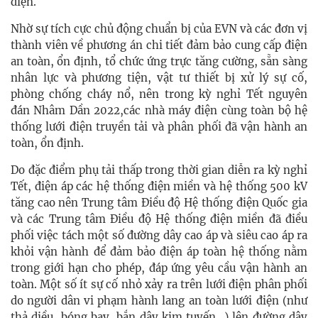
điện.
Nhờ sự tích cực chủ động chuẩn bị của EVN và các đơn vị
thành viên về phương án chi tiết đảm bảo cung cấp điện
an toàn, ổn định, tổ chức ứng trực tăng cường, sẵn sàng
nhân lực và phương tiện, vật tư thiết bị xử lý sự cố,
phòng chống cháy nổ, nên trong kỳ nghỉ Tết nguyên
đán Nhâm Dần 2022,các nhà máy điện cùng toàn bộ hệ
thống lưới điện truyền tải và phân phối đã vận hành an
toàn, ổn định.
Do đặc điểm phụ tải thấp trong thời gian diễn ra kỳ nghỉ
Tết, điện áp các hệ thống điện miền và hệ thống 500 kV
tăng cao nên Trung tâm Điều độ Hệ thống điện Quốc gia
và các Trung tâm Điều độ Hệ thống điện miền đã điều
phối việc tách một số đường dây cao áp và siêu cao áp ra
khỏi vận hành để đảm bảo điện áp toàn hệ thống nằm
trong giới hạn cho phép, đáp ứng yêu cầu vận hành an
toàn. Một số ít sự cố nhỏ xảy ra trên lưới điện phân phối
do người dân vi phạm hành lang an toàn lưới điện (như
thả diều, bóng bay, bắn dây kim tuyến...) lên đường dây