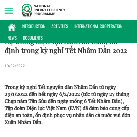
Saturday, 08/08/2026 | 14:31 GMT+7
KINH NGHIỆM TRIỂN KHAI
INTRODUCTION
ACTIVITIES
INTERNATIONAL COOPERATION
NEWS
DOCUMENTS
Hệ thống điện vận hành an toàn, ổn
định trong kỳ nghỉ Tết Nhâm Dần 2022
10/02/2022
Trong kỳ nghỉ Tết nguyên đán Nhâm Dần từ ngày
29/1/2022 đến hết ngày 6/2/2022 (tức từ ngày 27 tháng
Chạp năm Tân Sửu đến ngày mồng 6 Tết Nhâm Dần),
Tập đoàn Điện lực Việt Nam (EVN) đã đảm bảo cung cấp
điện an toàn, ổn định phục vụ nhân dân cả nước vui đón
Xuân Nhâm Dần.