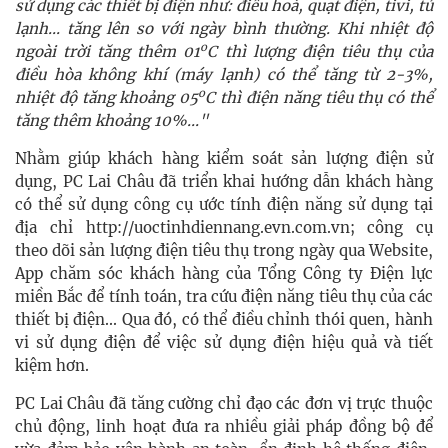
sử dụng các thiết bị điện như: điều hoà, quạt điện, tivi, tủ
lạnh... tăng lên so với ngày bình thường. Khi nhiệt độ
o
ngoài trời tăng thêm 01
C thì lượng điện tiêu thụ của
điều hòa không khí (máy lạnh) có thể tăng từ 2-3%,
o
nhiệt độ tăng khoảng 05
C thì điện năng tiêu thụ có thể
tăng thêm khoảng 10%..."
Nhằm giúp khách hàng kiểm soát sản lượng điện sử
dụng, PC Lai Châu đã triển khai hướng dẫn khách hàng
có thể sử dụng công cụ ước tính điện năng sử dụng tại
địa chỉ http://uoctinhdiennang.evn.com.vn; công cụ
theo dõi sản lượng điện tiêu thụ trong ngày qua Website,
App chăm sóc khách hàng của Tổng Công ty Điện lực
miền Bắc để tính toán, tra cứu điện năng tiêu thụ của các
thiết bị điện... Qua đó, có thể điều chỉnh thói quen, hành
vi sử dụng điện để việc sử dụng điện hiệu quả và tiết
kiệm hơn.
PC Lai Châu đã tăng cường chỉ đạo các đơn vị trực thuộc
chủ động, linh hoạt đưa ra nhiều giải pháp đồng bộ để