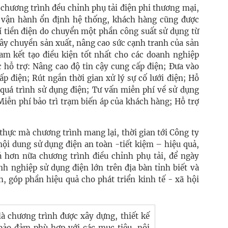
 chương trình đều chỉnh phụ tải điện phi thương mại,
 vận hành ổn định hệ thống, khách hàng cũng được
í tiền điện do chuyển một phần công suất sử dụng từ
dây chuyền sản xuất, nâng cao sức cạnh tranh của sản
m kết tạo điều kiện tốt nhất cho các doanh nghiệp
c hỗ trợ: Nâng cao độ tin cậy cung cấp điện; Đưa vào
p điện; Rút ngắn thời gian xử lý sự cố lưới điện; Hỗ
g quá trình sử dụng điện; Tư vấn miễn phí về sử dụng
Miễn phí bảo trì trạm biến áp của khách hàng; Hỗ trợ
thực mà chương trình mang lại, thời gian tới Công ty
 nội dung sử dụng điện an toàn -tiết kiệm – hiệu quả,
uả hơn nữa chương trình điều chỉnh phụ tải, để ngày
h nghiệp sử dụng điện lớn trên địa bàn tỉnh biết và
 góp phần hiệu quả cho phát triển kinh tế - xã hội
là chương trình được xây dựng, thiết kế
 bảo đảm phù hợp với các mục tiêu, nội