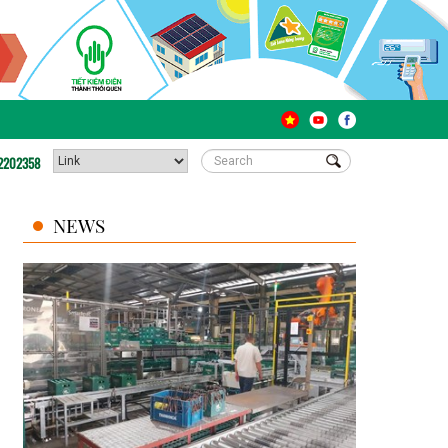
2202358
NEWS