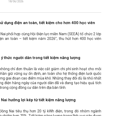
18/06/2026
ử dụng điện an toàn, tiết kiệm cho hơn 400 học viên
 Nai phối hợp cùng Hội Điện lực miền Nam (SEEA) tổ chức 2 lớp
ện an toàn – tiết kiệm năm 2026”, thu hút hơn 400 học viên
ý thức người dân trong tiết kiệm năng lượng
không chỉ đơn thuần là việc cắt giảm chi phí sinh hoạt cho mỗi
hần giữ vững sự ổn định, an toàn cho hệ thống điện lưới quốc
hững giai đoạn cao điểm mùa khô. Những thay đổi dù là nhỏ nhất
ng điện hằng ngày của người dân đã và đang tạo hiệu quả tích
trong cộng đồng cư dân trên địa bàn tỉnh.
ai hưởng lợi kép từ tiết kiệm năng lượng
Đồng Nai tiêu thụ hơn 20 tỷ kWh điện, trong đó nhóm ngành
g chiếm hơn 70%. Tiết kiệm năng lượng trong lĩnh vực này được