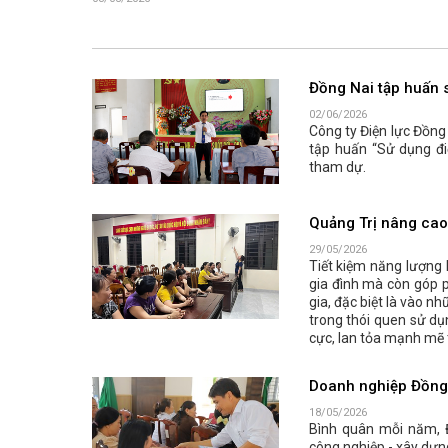
Đồng Nai tập huấn s
02/06/2026
Công ty Điện lực Đồng
tập huấn “Sử dụng đi
tham dự.
Quảng Trị nâng cao 
29/05/2026
Tiết kiệm năng lượng 
gia đình mà còn góp p
gia, đặc biệt là vào n
trong thói quen sử dụ
cực, lan tỏa mạnh mẽ 
Doanh nghiệp Đồng N
18/05/2026
Bình quân mỗi năm, 
công nghiệp - xây dựn