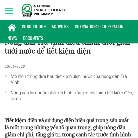
Saturday, 08/08/2026 | 11:11 GMT+7
KINH NGHIỆM TRIỂN KHAI
INTRODUCTION
ACTIVITIES
INTERNATIONAL COOPERATION
NEWS
DOCUMENTS
Nông dân Trà Vinh điều chỉnh thời gian
tưới nước để tiết kiệm điện
20/06/2023
Mô hình trồng dưa hấu tiết kiệm điện, nước của nông dân Trà
Vinh
Nâng cao lợi nhuận nhờ mô hình trồng ớt chỉ thiên tiết kiệm điện,
nước
Tiết kiệm điện và sử dụng điện hiệu quả trong sản xuất
là một trong những yếu tố quan trọng, giúp nông dân
giảm chi phí, tăng giá trị trong canh tác trước tình hình