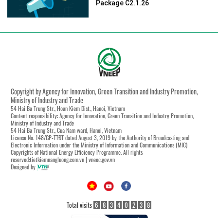
Package C2.1.26
Copyright by Agency for Innovation, Green Transition and Industry Promotion,
Ministry of Industry and Trade
54 Hai Ba Trung Str., Hoan Kiem Dist., Hanoi, Vietnam
Content responsibility: Agency for Innovation, Green Transition and Industry Promotion,
Ministry of Industry and Trade
54 Hai Ba Trung Str., Cua Nam ward, Hanoi, Vietnam
License No. 148/GP-TTĐT dated August 3, 2019 by the Authority of Broadcasting and
Electronic Information under the Ministry of Information and Communications (MIC)
Copyrights of National Energy Efficiency Programme. All rights
reserved:tietkiemnangluong.com.vn | vneec.gov.vn
Designed by
Total visits
6
8
3
4
0
2
3
8