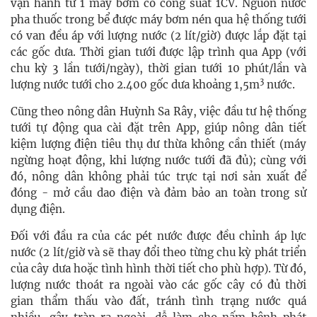
vận hành từ 1 máy bơm có công suất 1CV. Nguồn nước
pha thuốc trong bể được máy bơm nén qua hệ thống tưới
có van đều áp với lượng nước (2 lít/giờ) được lắp đặt tại
các gốc dưa. Thời gian tưới được lập trình qua App (với
chu kỳ 3 lần tưới/ngày), thời gian tưới 10 phút/lần và
3
lượng nước tưới cho 2.400 gốc dưa khoảng 1,5m
nước.
Cũng theo nông dân Huỳnh Sa Rây, việc đầu tư hệ thống
tưới tự động qua cài đặt trên App, giúp nông dân tiết
kiệm lượng điện tiêu thụ dư thừa không cần thiết (máy
ngừng hoạt động, khi lượng nước tưới đã đủ); cùng với
đó, nông dân không phải túc trực tại nơi sản xuất để
đóng - mở cầu dao điện và đảm bảo an toàn trong sử
dụng điện.
Đối với đầu ra của các pét nước được đều chỉnh áp lực
nước (2 lít/giờ và sẽ thay đổi theo từng chu kỳ phát triển
của cây dưa hoặc tình hình thời tiết cho phù hợp). Từ đó,
lượng nước thoát ra ngoài vào các gốc cây có đủ thời
gian thẩm thấu vào đất, tránh tình trạng nước quá