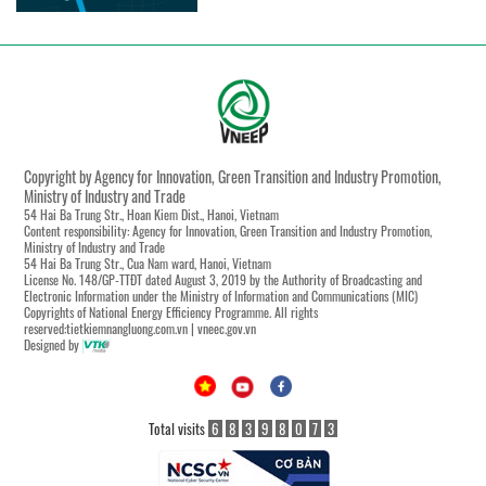
Copyright by Agency for Innovation, Green Transition and Industry Promotion,
Ministry of Industry and Trade
54 Hai Ba Trung Str., Hoan Kiem Dist., Hanoi, Vietnam
Content responsibility: Agency for Innovation, Green Transition and Industry Promotion,
Ministry of Industry and Trade
54 Hai Ba Trung Str., Cua Nam ward, Hanoi, Vietnam
License No. 148/GP-TTĐT dated August 3, 2019 by the Authority of Broadcasting and
Electronic Information under the Ministry of Information and Communications (MIC)
Copyrights of National Energy Efficiency Programme. All rights
reserved:tietkiemnangluong.com.vn | vneec.gov.vn
Designed by
Total visits
6
8
3
9
8
0
7
3