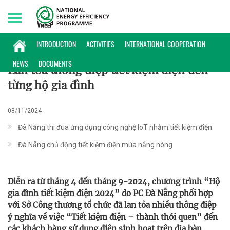
Sunday, 09/08/2026 | 10:20 GMT+7
KINH NGHIỆM TRIỂN KHAI
INTRODUCTION
ACTIVITIES
INTERNATIONAL COOPERATION
NEWS
DOCUMENTS
Lan tỏa thông điệp tiết kiệm điện đến
từng hộ gia đình
08/11/2024
Đà Nẵng thi đua ứng dụng công nghệ IoT nhằm tiết kiệm điện
Đà Nẵng chủ động tiết kiệm điện mùa nắng nóng
Diễn ra từ tháng 4 đến tháng 9-2024, chương trình “Hộ
gia đình tiết kiệm điện 2024” do PC Đà Nẵng phối hợp
với Sở Công thương tổ chức đã lan tỏa nhiều thông điệp
ý nghĩa về việc “Tiết kiệm điện – thành thói quen” đến
các khách hàng sử dụng điện sinh hoạt trên địa bàn