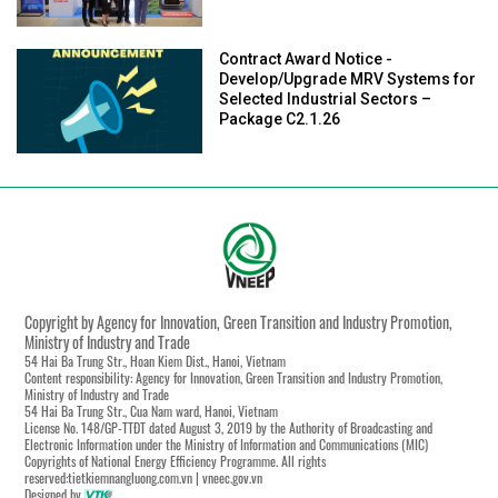
Contract Award Notice -
Develop/Upgrade MRV Systems for
Selected Industrial Sectors –
Package C2.1.26
Copyright by Agency for Innovation, Green Transition and Industry Promotion,
Ministry of Industry and Trade
54 Hai Ba Trung Str., Hoan Kiem Dist., Hanoi, Vietnam
Content responsibility: Agency for Innovation, Green Transition and Industry Promotion,
Ministry of Industry and Trade
54 Hai Ba Trung Str., Cua Nam ward, Hanoi, Vietnam
License No. 148/GP-TTĐT dated August 3, 2019 by the Authority of Broadcasting and
Electronic Information under the Ministry of Information and Communications (MIC)
Copyrights of National Energy Efficiency Programme. All rights
reserved:tietkiemnangluong.com.vn | vneec.gov.vn
Designed by