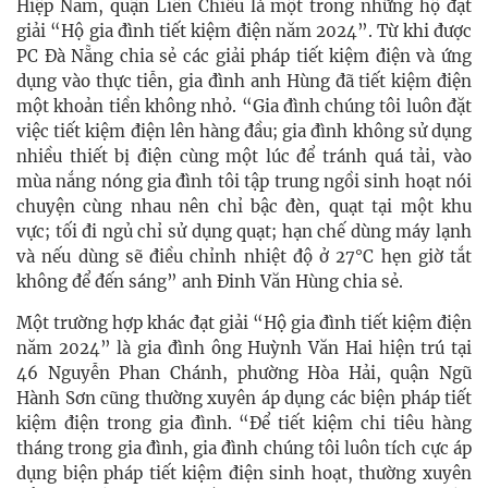
Hiệp Nam, quận Liên Chiểu là một trong những hộ đạt
giải “Hộ gia đình tiết kiệm điện năm 2024”. Từ khi được
PC Đà Nẵng chia sẻ các giải pháp tiết kiệm điện và ứng
dụng vào thực tiễn, gia đình anh Hùng đã tiết kiệm điện
một khoản tiền không nhỏ. “Gia đình chúng tôi luôn đặt
việc tiết kiệm điện lên hàng đầu; gia đình không sử dụng
nhiều thiết bị điện cùng một lúc để tránh quá tải, vào
mùa nắng nóng gia đình tôi tập trung ngồi sinh hoạt nói
chuyện cùng nhau nên chỉ bậc đèn, quạt tại một khu
vực; tối đi ngủ chỉ sử dụng quạt; hạn chế dùng máy lạnh
và nếu dùng sẽ điều chỉnh nhiệt độ ở 27°C hẹn giờ tắt
không để đến sáng” anh Đinh Văn Hùng chia sẻ.
Một trường hợp khác đạt giải “Hộ gia đình tiết kiệm điện
năm 2024” là gia đình ông Huỳnh Văn Hai hiện trú tại
46 Nguyễn Phan Chánh, phường Hòa Hải, quận Ngũ
Hành Sơn cũng thường xuyên áp dụng các biện pháp tiết
kiệm điện trong gia đình. “Để tiết kiệm chi tiêu hàng
tháng trong gia đình, gia đình chúng tôi luôn tích cực áp
dụng biện pháp tiết kiệm điện sinh hoạt, thường xuyên