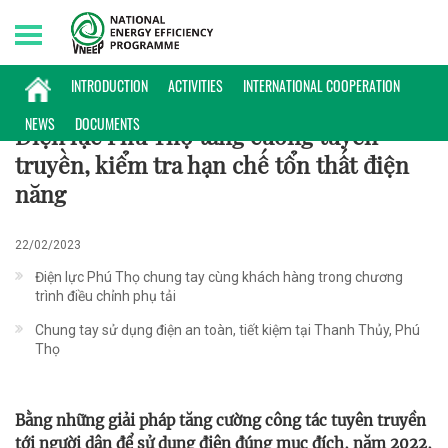
Saturday, 08/08/2026 | 00:50 GMT+7
KINH NGHIỆM
INTRODUCTION
ACTIVITIES
INTERNATIONAL COOPERATION
NEWS
DOCUMENTS
Điện lực Phú Thọ tăng cường tuyên
truyền, kiểm tra hạn chế tổn thất điện
năng
22/02/2023
Điện lực Phú Thọ chung tay cùng khách hàng trong chương
trình điều chỉnh phụ tải
Chung tay sử dụng điện an toàn, tiết kiệm tại Thanh Thủy, Phú
Thọ
Bằng những giải pháp tăng cường công tác tuyên truyền
tới người dân để sử dụng điện đúng mục đích, năm 2022,