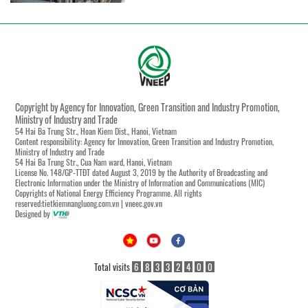
Copyright by Agency for Innovation, Green Transition and Industry Promotion,
Ministry of Industry and Trade
54 Hai Ba Trung Str., Hoan Kiem Dist., Hanoi, Vietnam
Content responsibility: Agency for Innovation, Green Transition and Industry Promotion,
Ministry of Industry and Trade
54 Hai Ba Trung Str., Cua Nam ward, Hanoi, Vietnam
License No. 148/GP-TTĐT dated August 3, 2019 by the Authority of Broadcasting and
Electronic Information under the Ministry of Information and Communications (MIC)
Copyrights of National Energy Efficiency Programme. All rights
reserved:tietkiemnangluong.com.vn | vneec.gov.vn
Designed by
Total visits
6
8
3
3
2
4
0
0