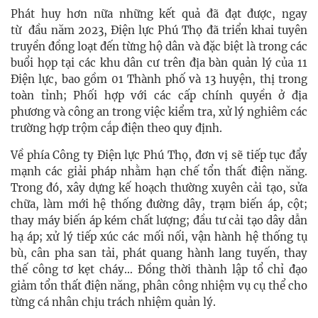
Phát huy hơn nữa những kết quả đã đạt được, ngay
từ đầu năm 2023, Điện lực Phú Thọ đã triển khai tuyên
truyền đồng loạt đến từng hộ dân và đặc biệt là trong các
buổi họp tại các khu dân cư trên địa bàn quản lý của 11
Điện lực, bao gồm 01 Thành phố và 13 huyện, thị trong
toàn tỉnh; Phối hợp với các cấp chính quyền ở địa
phương và công an trong việc kiểm tra, xử lý nghiêm các
trường hợp trộm cắp điện theo quy định.
Về phía Công ty Điện lực Phú Thọ, đơn vị sẽ tiếp tục đẩy
mạnh các giải pháp nhằm hạn chế tổn thất điện năng.
Trong đó, xây dựng kế hoạch thường xuyên cải tạo, sửa
chữa, làm mới hệ thống đường dây, trạm biến áp, cột;
thay máy biến áp kém chất lượng; đầu tư cải tạo dây dẫn
hạ áp; xử lý tiếp xúc các mối nối, vận hành hệ thống tụ
bù, cân pha san tải, phát quang hành lang tuyến, thay
thế công tơ kẹt cháy… Đồng thời thành lập tổ chỉ đạo
giảm tổn thất điện năng, phân công nhiệm vụ cụ thể cho
từng cá nhân chịu trách nhiệm quản lý.