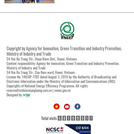
Copyright by Agency for Innovation, Green Transition and Industry Promotion,
Ministry of Industry and Trade
54 Hai Ba Trung Str., Hoan Kiem Dist., Hanoi, Vietnam
Content responsibility: Agency for Innovation, Green Transition and Industry Promotion,
Ministry of Industry and Trade
54 Hai Ba Trung Str., Cua Nam ward, Hanoi, Vietnam
License No. 148/GP-TTĐT dated August 3, 2019 by the Authority of Broadcasting and
Electronic Information under the Ministry of Information and Communications (MIC)
Copyrights of National Energy Efficiency Programme. All rights
reserved:tietkiemnangluong.com.vn | vneec.gov.vn
Designed by
Total visits
6
8
1
9
9
5
1
7