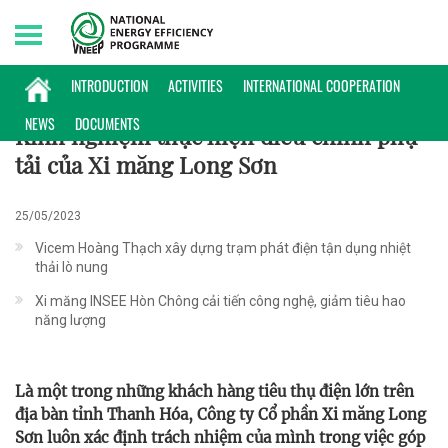
Thursday, 06/08/2026 | 10:50 GMT+7
KINH NGHIỆM
INTRODUCTION
ACTIVITIES
INTERNATIONAL COOPERATION
NEWS
DOCUMENTS
Kinh nghiệm thực hiện điều chỉnh phụ
tải của Xi măng Long Sơn
25/05/2023
Vicem Hoàng Thạch xây dựng trạm phát điện tận dụng nhiệt
thải lò nung
Xi măng INSEE Hòn Chông cải tiến công nghệ, giảm tiêu hao
năng lượng
Là một trong những khách hàng tiêu thụ điện lớn trên
địa bàn tỉnh Thanh Hóa, Công ty Cổ phần Xi măng Long
Sơn luôn xác định trách nhiệm của mình trong việc góp