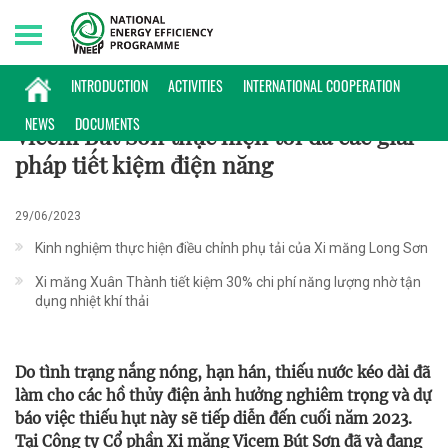
Friday, 07/08/2026 | 13:56 GMT+7
KINH NGHIỆM
INTRODUCTION
ACTIVITIES
INTERNATIONAL COOPERATION
NEWS
DOCUMENTS
Vicem Bút Sơn thực hiện tối đa các giải
pháp tiết kiệm điện năng
29/06/2023
Kinh nghiệm thực hiện điều chỉnh phụ tải của Xi măng Long Sơn
Xi măng Xuân Thành tiết kiệm 30% chi phí năng lượng nhờ tận
dụng nhiệt khí thải
Do tình trạng nắng nóng, hạn hán, thiếu nước kéo dài đã
làm cho các hồ thủy điện ảnh hưởng nghiêm trọng và dự
báo việc thiếu hụt này sẽ tiếp diễn đến cuối năm 2023.
Tại Công ty Cổ phần Xi măng Vicem Bút Sơn đã và đang