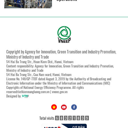
Copyright by Agency for Innovation, Green Transition and Industry Promotion,
Ministry of Industry and Trade
54 Hai Ba Trung Str., Hoan Kiem Dist., Hanoi, Vietnam
Content responsibility: Agency for Innovation, Green Transition and Industry Promotion,
Ministry of Industry and Trade
54 Hai Ba Trung Str., Cua Nam ward, Hanoi, Vietnam
License No. 148/GP-TTĐT dated August 3, 2019 by the Authority of Broadcasting and
Electronic Information under the Ministry of Information and Communications (MIC)
Copyrights of National Energy Efficiency Programme. All rights
reserved:tietkiemnangluong.com.vn | vneec.gov.vn
Designed by
Total visits
6
8
3
2
1
8
3
9