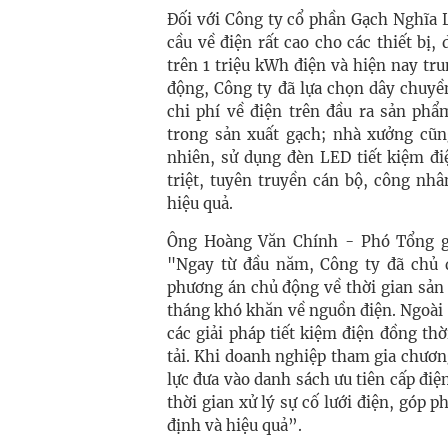
Đối với Công ty cổ phần Gạch Nghĩa 
cầu về điện rất cao cho các thiết bị
trên 1 triệu kWh điện và hiện nay tr
động, Công ty đã lựa chọn dây chuyề
chi phí về điện trên đầu ra sản ph
trong sản xuất gạch; nhà xưởng cũng
nhiên, sử dụng đèn LED tiết kiệm đi
triệt, tuyên truyền cán bộ, công nhâ
hiệu quả.
Ông Hoàng Văn Chính - Phó Tổng gi
"Ngay từ đầu năm, Công ty đã chủ 
phương án chủ động về thời gian sản 
tháng khó khăn về nguồn điện. Ngoài 
các giải pháp tiết kiệm điện đồng th
tải. Khi doanh nghiệp tham gia chương
lực đưa vào danh sách ưu tiên cấp điện
thời gian xử lý sự cố lưới điện, góp
định và hiệu quả”.