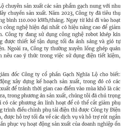
Lộ chuyên sản xuất các sản phẩm gạch nung với nhu
, dây chuyền sản xuất. Năm 2023, Công ty đã tiêu thụ
ung bình 110.000 kWh/tháng. Ngay từ khi đi vào hoạt
n công nghệ hiện đại nhất có hiệu năng cao để giảm
ẩm. Công ty đang sử dụng công nghệ robot khép kín
 được thiết kế tận dụng tối đa ánh sáng và gió tự
ện. Ngoài ra, Công ty thường xuyên lồng ghép quán
n nêu cao ý thức trong việc sử dụng điện tiết kiệm,
ám đốc Công ty cổ phần Gạch Nghĩa Lộ cho biết:
động xây dựng kế hoạch sản xuất, trong đó có các
xuất để tránh thời gian cao điểm vào mùa khô là các
ra, trong phương án sản xuất, chúng tôi đã chú trọng
ời có các phương án linh hoạt để có thể cắt giảm phụ
 trình điều chỉnh phụ tải điện thì được Công ty Điện
, được hỗ trợ tối đa về các dịch vụ và hỗ trợ rút ngắn
 phần phục vụ hoạt động sản xuất của doanh nghiệp ổn