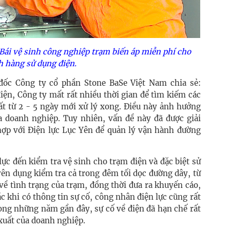
Bái vệ sinh công nghiệp trạm biến áp miễn phí cho
 hàng sử dụng điện.
c Công ty cổ phần Stone BaSe Việt Nam chia sẻ:
iện, Công ty mất rất nhiều thời gian để tìm kiếm các
ất từ 2 - 5 ngày mới xử lý xong. Điều này ảnh hưởng
a doanh nghiệp. Tuy nhiên, vấn đề này đã được giải
 hợp với Điện lực Lục Yên để quản lý vận hành đường
ực đến kiểm tra vệ sinh cho trạm điện và đặc biệt sử
uyên dụng kiểm tra cả trong đêm tối dọc đường dây, từ
về tình trạng của trạm, đồng thời đưa ra khuyến cáo,
 khi có thông tin sự cố, công nhân điện lực cũng rất
ong những năm gần đây, sự cố về điện đã hạn chế rất
xuất của doanh nghiệp.