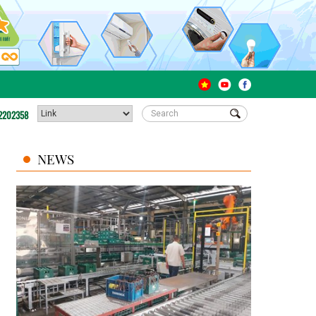
2202358
NEWS