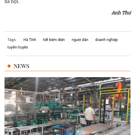
xã hội.
Anh Thư
Tags:
Hà Tĩnh
tiết kiệm điện
người dân
doanh nghiệp
tuyên truyền
NEWS