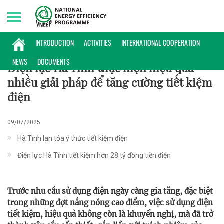
Friday, 07/08/2026 | 23:15 GMT+7
KINH NGHIỆM
INTRODUCTION
ACTIVITIES
INTERNATIONAL COOPERATION
NEWS
DOCUMENTS
Điện lực Hà Tĩnh thực hiện hiệu quả
nhiều giải pháp để tăng cường tiết kiệm
điện
09/07/2025
Hà Tĩnh lan tỏa ý thức tiết kiệm điện
Điện lực Hà Tĩnh tiết kiệm hơn 28 tỷ đồng tiền điện
Trước nhu cầu sử dụng điện ngày càng gia tăng, đặc biệt
trong những đợt nắng nóng cao điểm, việc sử dụng điện
tiết kiệm, hiệu quả không còn là khuyến nghị, mà đã trở