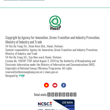
Copyright by Agency for Innovation, Green Transition and Industry Promotion,
Ministry of Industry and Trade
54 Hai Ba Trung Str., Hoan Kiem Dist., Hanoi, Vietnam
Content responsibility: Agency for Innovation, Green Transition and Industry Promotion,
Ministry of Industry and Trade
54 Hai Ba Trung Str., Cua Nam ward, Hanoi, Vietnam
License No. 148/GP-TTĐT dated August 3, 2019 by the Authority of Broadcasting and
Electronic Information under the Ministry of Information and Communications (MIC)
Copyrights of National Energy Efficiency Programme. All rights
reserved:tietkiemnangluong.com.vn | vneec.gov.vn
Designed by
Total visits
6
8
3
3
8
0
1
3