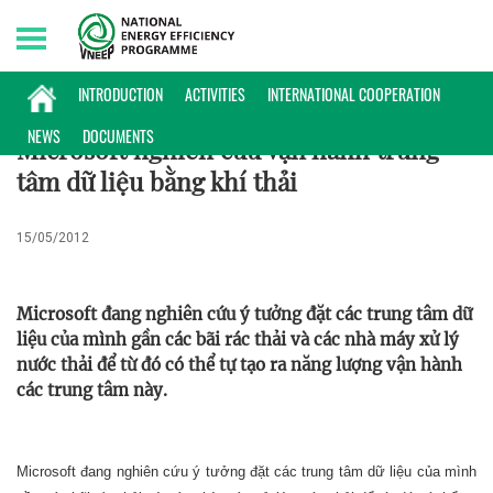
Saturday, 08/08/2026 | 08:33 GMT+7
PHỔ BIẾN KIẾN THỨC
INTRODUCTION
ACTIVITIES
INTERNATIONAL COOPERATION
NEWS
DOCUMENTS
Microsoft nghiên cứu vận hành trung
tâm dữ liệu bằng khí thải
15/05/2012
Microsoft đang nghiên cứu ý tưởng đặt các trung tâm dữ
liệu của mình gần các bãi rác thải và các nhà máy xử lý
nước thải để từ đó có thể tự tạo ra năng lượng vận hành
các trung tâm này.
Microsoft đang nghiên cứu ý tưởng đặt các trung tâm dữ liệu của mình