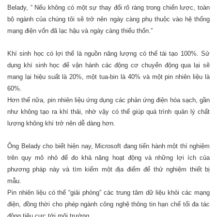
Belady, “ Nếu không có một sự thay đổi rõ ràng trong chiến lược, toàn
bộ ngành của chúng tôi sẽ trở nên ngày càng phụ thuộc vào hệ thống
mạng điện vốn đã lạc hậu và ngày càng thiếu thốn.”
Khí sinh học có lợi thế là nguồn năng lượng có thế tái tạo 100%. Sử
dụng khí sinh học để vận hành các động cơ chuyển động qua lại sẽ
mang lại hiệu suất là 20%, một tua-bin là 40% và một pin nhiên liệu là
60%.
Hơn thế nữa, pin nhiên liệu ứng dụng các phản ứng điện hóa sạch, gần
như không tạo ra khí thải, nhờ vậy có thể giúp quá trình quản lý chất
lượng không khí trở nên dễ dàng hơn.
Ông Belady cho biết hiện nay, Microsoft đang tiến hành một thí nghiệm
trên quy mô nhỏ để đo khả năng hoạt động và những lợi ích của
phương pháp này và tìm kiếm một địa điểm để thử nghiệm thiết bị
mẫu.
Pin nhiên liệu có thể “giải phóng” các trung tâm dữ liệu khỏi các mạng
điện, đồng thời cho phép ngành công nghệ thông tin hạn chế tối đa tác
động tiêu cực tới môi trường.