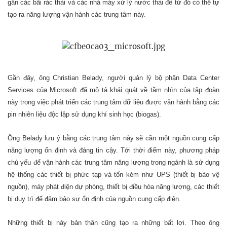
gần các bãi rác thải và các nhà máy xử lý nước thải để từ đó có thể tự
tạo ra năng lượng vận hành các trung tâm này.
Gần đây, ông Christian Belady, người quản lý bộ phận Data Center
Services của Microsoft đã mô tả khái quát về tầm nhìn của tập đoàn
này trong việc phát triển các trung tâm dữ liệu được vận hành bằng các
pin nhiên liệu độc lập sử dụng khí sinh học (biogas).
Ông Belady lưu ý bằng các trung tâm này sẽ cần một nguồn cung cấp
năng lượng ổn định và đáng tin cậy. Tới thời điểm này, phương pháp
chủ yếu để vận hành các trung tâm năng lượng trong ngành là sử dụng
hệ thống các thiết bị phức tạp và tốn kém như UPS (thiết bị bảo vệ
nguồn), máy phát điện dự phòng, thiết bị điều hòa năng lượng, các thiết
bị duy trì để đảm bảo sự ổn định của nguồn cung cấp điện.
Những thiết bị này bản thân cũng tạo ra những bất lợi. Theo ông