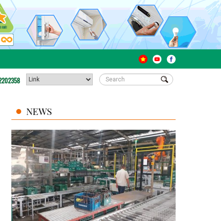
2202358
NEWS