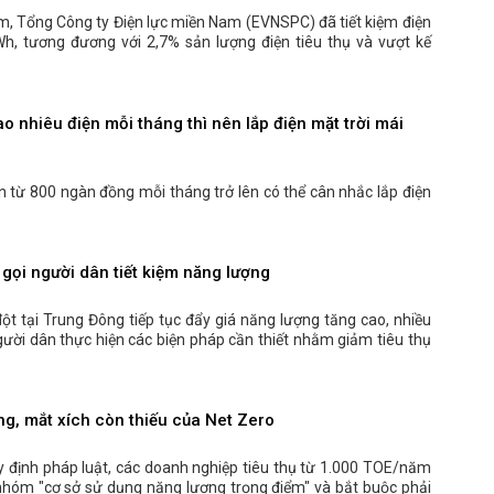
, Tổng Công ty Điện lực miền Nam (EVNSPC) đã tiết kiệm điện
Wh, tương đương với 2,7% sản lượng điện tiêu thụ và vượt kế
o nhiêu điện mỗi tháng thì nên lắp điện mặt trời mái
ện từ 800 ngàn đồng mỗi tháng trở lên có thể cân nhắc lắp điện
gọi người dân tiết kiệm năng lượng
ột tại Trung Đông tiếp tục đẩy giá năng lượng tăng cao, nhiều
gười dân thực hiện các biện pháp cần thiết nhằm giảm tiêu thụ
g, mắt xích còn thiếu của Net Zero
y định pháp luật, các doanh nghiệp tiêu thụ từ 1.000 TOE/năm
nhóm "cơ sở sử dụng năng lượng trọng điểm" và bắt buộc phải