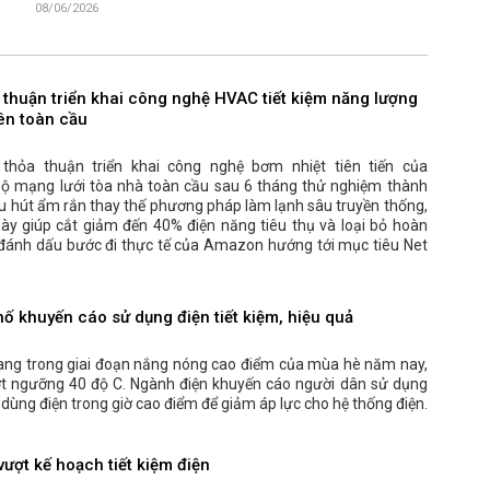
08/06/2026
 thuận triển khai công nghệ HVAC tiết kiệm năng lượng
rên toàn cầu
hỏa thuận triển khai công nghệ bơm nhiệt tiên tiến của
bộ mạng lưới tòa nhà toàn cầu sau 6 tháng thử nghiệm thành
ệu hút ẩm rắn thay thế phương pháp làm lạnh sâu truyền thống,
ày giúp cắt giảm đến 40% điện năng tiêu thụ và loại bỏ hoàn
t, đánh dấu bước đi thực tế của Amazon hướng tới mục tiêu Net
hố khuyến cáo sử dụng điện tiết kiệm, hiệu quả
ang trong giai đoạn nắng nóng cao điểm của mùa hè năm nay,
ượt ngưỡng 40 độ C. Ngành điện khuyến cáo người dân sử dụng
ế dùng điện trong giờ cao điểm để giảm áp lực cho hệ thống điện.
ượt kế hoạch tiết kiệm điện