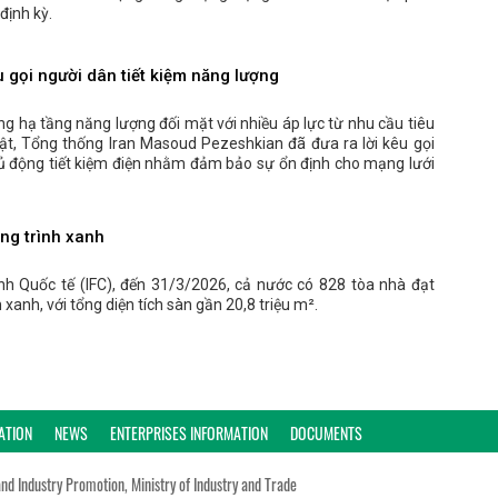
định kỳ.
 gọi người dân tiết kiệm năng lượng
ng hạ tầng năng lượng đối mặt với nhiều áp lực từ nhu cầu tiêu
ật, Tổng thống Iran Masoud Pezeshkian đã đưa ra lời kêu gọi
ủ động tiết kiệm điện nhằm đảm bảo sự ổn định cho mạng lưới
ng trình xanh
nh Quốc tế (IFC), đến 31/3/2026, cả nước có 828 tòa nhà đạt
xanh, với tổng diện tích sàn gần 20,8 triệu m².
ATION
NEWS
ENTERPRISES INFORMATION
DOCUMENTS
and Industry Promotion, Ministry of Industry and Trade