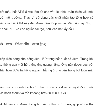
một mẫu bốt ATM được làm từ các vật liệu thô, thân thiện với môi
 với môi trường. Thay vì sử dụng các chất nhân tạo tổng hợp có
rần của bốt ATM này đều được làm từ polymer. Vật liệu này được
c chai PET và các nguồn tái tạo, như các hạt lấy dầu.
 cấp điện năng cho bóng đèn LED trong bốt suốt cả đêm. Trong khi
gập thông qua một hệ thống ống quang năng. Ống này được bọc bởi
hặn hơn 80% tia hồng ngoại, nhằm giữ cho bên trong bốt luôn mát
ến trúc sư cạnh tranh với nhau trước khi đưa ra quyết định cuối
 để hoàn thành và tốn khoảng hơn 300.000 USD.
ATM này còn được trang bị thiết bị thu nước nưa, giúp nó có thể