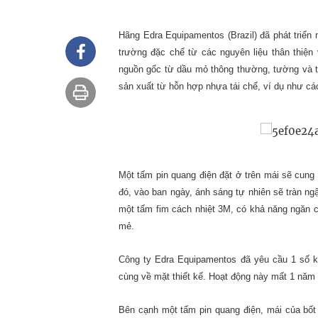
Hãng Edra Equipamentos (Brazil) đã phát triển 
trường đặc chế từ các nguyên liệu thân thiện
nguồn gốc từ dầu mỏ thông thường, tường và t
sản xuất từ hỗn hợp nhựa tái chế, ví dụ như cá
Một tấm pin quang điện đặt ở trên mái sẽ cung
đó, vào ban ngày, ánh sáng tự nhiên sẽ tràn n
một tấm fim cách nhiệt 3M, có khả năng ngăn c
mẻ.
Công ty Edra Equipamentos đã yêu cầu 1 số ki
cùng về mặt thiết kế. Hoạt động này mất 1 năm
Bên cạnh một tấm pin quang điện, mái của bốt 