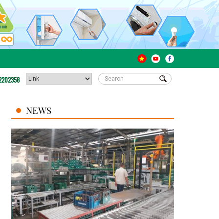
2202358
NEWS