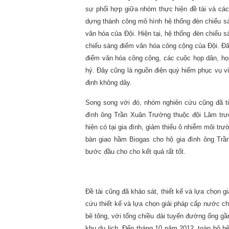
sự phối hợp giữa nhóm thực hiện đề tài và các
dựng thành công mô hình hệ thống đèn chiếu s
văn hóa của Đội. Hiện tại, hệ thống đèn chiếu 
chiếu sáng điểm văn hóa công cộng của Đội. Đây
điểm văn hóa công cộng, các cuộc họp dân, họp 
hỷ. Đây cũng là nguồn điện quý hiếm phục vụ việc
định không dây.
Song song với đó, nhóm nghiên cứu cũng đã t
đình ông Trần Xuân Trường thuộc đội Lâm trư
hiện có tại gia đình, giảm thiểu ô nhiễm môi t
bàn giao hầm Biogas cho hộ gia đình ông Trầ
bước đầu cho cho kết quả rất tốt.
Đề tài cũng đã khảo sát, thiết kế và lựa chọn 
cứu thiết kế và lựa chọn giải pháp cấp nước ch
bê tông, với tổng chiều dài tuyến đường ống gầ
khu du lịch. Đến tháng 10 năm 2012, toàn bộ h