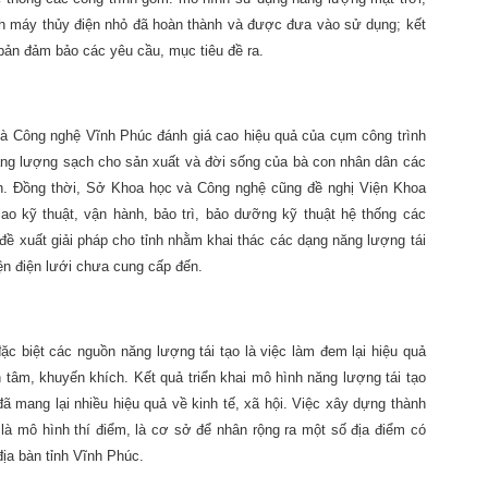
h máy thủy điện nhỏ đã hoàn thành và được đưa vào sử dụng; kết
 bản đảm bảo các yêu cầu, mục tiêu đề ra.
và Công nghệ Vĩnh Phúc đánh giá cao hiệu quả của cụm công trình
ăng lượng sạch cho sản xuất và đời sống của bà con nhân dân các
nh. Đồng thời, Sở Khoa học và Công nghệ cũng đề nghị Viện Khoa
ao kỹ thuật, vận hành, bảo trì, bảo dưỡng kỹ thuật hệ thống các
, đề xuất giải pháp cho tỉnh nhằm khai thác các dạng năng lượng tái
n điện lưới chưa cung cấp đến.
ặc biệt các nguồn năng lượng tái tạo là việc làm đem lại hiệu quả
tâm, khuyến khích. Kết quả triển khai mô hình năng lượng tái tạo
đã mang lại nhiều hiệu quả về kinh tế, xã hội. Việc xây dựng thành
là mô hình thí điểm, là cơ sở để nhân rộng ra một số địa điểm có
địa bàn tỉnh Vĩnh Phúc.