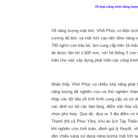
Tổ hợp công trình năng lượng
Về năng lượng mặt trời, Vĩnh Phúc có diện tích
cường độ bức xạ mặt trời cao nên tiềm năng nă
700 nghìn con trâu bò, lợn cung cấp trên 16 tr
đo được lên tới 1.600 mm, với hệ thống 3 con s
kiện cho việc xây dựng phát triển các công trìn
Nhận thấy Vĩnh Phúc có nhiều khả năng phát t
năng lượng đã nghiên cứu và thử nghiệm thành
thập các dữ liệu về tình hình cung cấp và sử 
xác định sơ bộ các bản làng, điểm văn hóa xã, 
chọn phù hợp. Qua đó, đưa ra 3 địa điểm có 
Thanh (thị xã Phúc Yên), khu du lịch Tây Thiê
khi nghiên cứu tính toán, đánh giá lý thuyết, 
đèn chiếu sáng sử dụng năng lượng mặt trời t