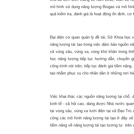
mô hình sử dụng năng lượng Biogas và mô hìn
quả kiểm tra, đánh giá là hoạt động ổn định, cơ
Đại diện cơ quan quản lý đề tài, Sở Khoa học 
năng lượng tái tạo trong việc đảm bảo nguồn n
xã vùng sâu, vùng xa, vùng khó khăn trong tỉ
học năng lượng tiếp tục hướng dẫn, chuyển gi
công trình nói trên; tiếp tục đánh giá tiềm năng
tạo nhằm phục vụ cho nhân dân ở những nơi hiệ
Việc khai thác các nguồn năng lượng tại chỗ, đ
kinh tế - xã hội cao, đang được Nhà nước quan 
tại vùng sâu, vùng xa lưới điện tại xã Đạo Trù 
công các mô hình năng lượng tái tạo ở đây sẽ 
tiềm năng về năng lượng tái tạo tương tự trên 