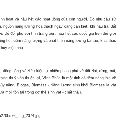
sinh hoạt và hầu hết các hoạt động của con người. Do nhu cầu sử
 nguồn năng lượng hoá thạch ngày càng cạn kiệt, khí hậu trái đất
 Để đối phó với tình trạng trên, hầu hết các quốc gia trên thế giới
ng tiết kiệm năng lượng và phát triển năng lượng tái tạo, khai thác
 thủy điện nhỏ…
u, đồng bằng và điều kiện tự nhiên phong phú về đất đai, rừng, núi,
ợng thuỷ văn thuận lợi, Vĩnh Phúc là một tỉnh có tiềm năng lớn về
thủy năng, Biogas, Biomass - Năng lượng sinh khối Biomass là vật
a mới tồn tại trong cơ thể sinh vật - chất thải).