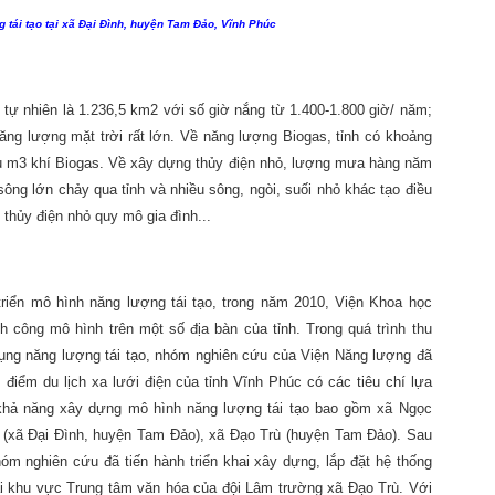
 tái tạo tại xã Đại Đình, huyện Tam Đảo, Vĩnh Phúc
 tự nhiên là 1.236,5 km2 với số giờ nắng từ 1.400-1.800 giờ/ năm;
ng lượng mặt trời rất lớn. Về năng lượng Biogas, tỉnh có khoảng
iệu m3 khí Biogas. Về xây dựng thủy điện nhỏ, lượng mưa hàng năm
ông lớn chảy qua tỉnh và nhiều sông, ngòi, suối nhỏ khác tạo điều
h thủy điện nhỏ quy mô gia đình...
riển mô hình năng lượng tái tạo, trong năm 2010, Viện Khoa học
 công mô hình trên một số địa bàn của tỉnh. Trong quá trình thu
dụng năng lượng tái tạo, nhóm nghiên cứu của Viện Năng lượng đã
điểm du lịch xa lưới điện của tỉnh Vĩnh Phúc có các tiêu chí lựa
khả năng xây dựng mô hình năng lượng tái tạo bao gồm xã Ngọc
n (xã Đại Đình, huyện Tam Đảo), xã Đạo Trù (huyện Tam Đảo). Sau
nhóm nghiên cứu đã tiến hành triển khai xây dựng, lắp đặt hệ thống
ại khu vực Trung tâm văn hóa của đội Lâm trường xã Đạo Trù. Với