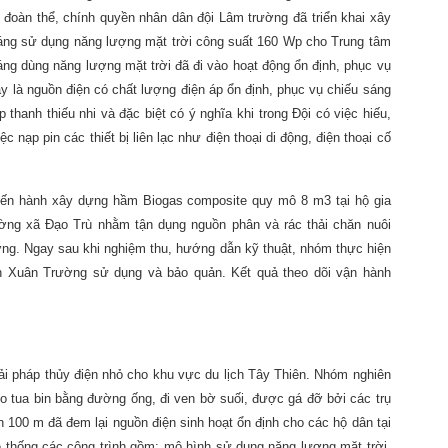
 đoàn thể, chính quyền nhân dân đội Lâm trường đã triển khai xây
áng sử dụng năng lượng mặt trời công suất 160 Wp cho Trung tâm
sáng dùng năng lượng mặt trời đã đi vào hoạt động ổn định, phục vụ
 là nguồn điện có chất lượng điện áp ổn định, phục vụ chiếu sáng
thanh thiếu nhi và đặc biệt có ý nghĩa khi trong Đội có việc hiếu,
 nạp pin các thiết bị liên lạc như điện thoại di động, điện thoại cố
iến hành xây dựng hầm Biogas composite quy mô 8 m3 tại hộ gia
ờng xã Đạo Trù nhằm tận dụng nguồn phân và rác thải chăn nuôi
rường. Ngay sau khi nghiệm thu, hướng dẫn kỹ thuật, nhóm thực hiện
n Xuân Trường sử dụng và bảo quản. Kết quả theo dõi vận hành
giải pháp thủy điện nhỏ cho khu vực du lịch Tây Thiên. Nhóm nghiên
o tua bin bằng đường ống, đi ven bờ suối, được gá đỡ bởi các trụ
n 100 m đã đem lại nguồn điện sinh hoạt ổn định cho các hộ dân tại
ệ thống các công trình gồm: mô hình sử dụng năng lượng mặt trời,