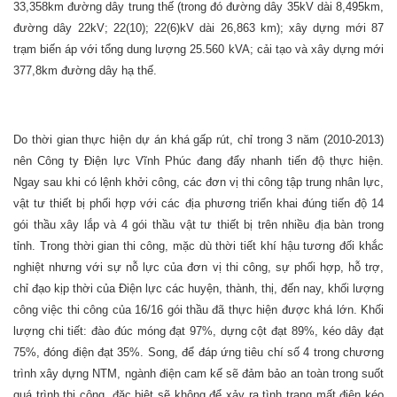
33,358km đường dây trung thế (trong đó đường dây 35kV dài 8,495km,
đường dây 22kV; 22(10); 22(6)kV dài 26,863 km); xây dựng mới 87
trạm biến áp với tổng dung lượng 25.560 kVA; cải tạo và xây dựng mới
377,8km đường dây hạ thế.
Do thời gian thực hiện dự án khá gấp rút, chỉ trong 3 năm (2010-2013)
nên Công ty Điện lực Vĩnh Phúc đang đẩy nhanh tiến độ thực hiện.
Ngay sau khi có lệnh khởi công, các đơn vị thi công tập trung nhân lực,
vật tư thiết bị phối hợp với các địa phương triển khai đúng tiến độ 14
gói thầu xây lắp và 4 gói thầu vật tư thiết bị trên nhiều địa bàn trong
tỉnh. Trong thời gian thi công, mặc dù thời tiết khí hậu tương đối khắc
nghiệt nhưng với sự nỗ lực của đơn vị thi công, sự phối hợp, hỗ trợ,
chỉ đạo kịp thời của Điện lực các huyện, thành, thị, đến nay, khối lượng
công việc thi công của 16/16 gói thầu đã thực hiện được khá lớn. Khối
lượng chi tiết: đào đúc móng đạt 97%, dựng cột đạt 89%, kéo dây đạt
75%, đóng điện đạt 35%. Song, để đáp ứng tiêu chí số 4 trong chương
trình xây dựng NTM, ngành điện cam kế sẽ đảm bảo an toàn trong suốt
quá trình thi công, đặc biệt sẽ không để xảy ra tình trạng mất điện kéo