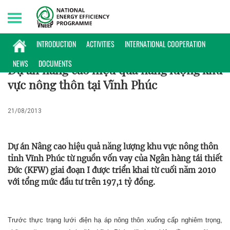
Thursday, 06/08/2026 | 10:52 GMT+7
PHỔ BIẾN KIẾN THỨC
INTRODUCTION
ACTIVITIES
INTERNATIONAL COOPERATION
NEWS
DOCUMENTS
Dự án nâng cao hiệu quả năng lượng khu
vực nông thôn tại Vĩnh Phúc
21/08/2013
Dự án Nâng cao hiệu quả năng lượng khu vực nông thôn
tỉnh Vĩnh Phúc từ nguồn vốn vay của Ngân hàng tái thiết
Đức (KFW) giai đoạn I được triển khai từ cuối năm 2010
với tổng mức đầu tư trên 197,1 tỷ đồng.
Trước thực trạng lưới điện hạ áp nông thôn xuống cấp nghiêm trọng,