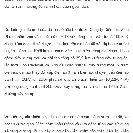
dài làm ảnh hưởng đến sinh hoạt của người dân.
Dự kiến giai đoạn II của dự án sẽ tiếp tục được Công ty Điện lực Vĩnh
Phúc triển khai vào cuối năm 2013 với tổng mức đầu tư là 100,5 tỷ
đồng. Giai đoạn II sẽ được triển khai trên địa bàn 40 xã, thị trấn của 9/9
huyện thành thị. Khối lượng công việc thực hiện trong giai đoạn II bao
gồm: Xây dựng mới và cải tạo tổng số 29,9 km đường dây trung áp,
lắp mới 5 bộ Recloser và 3 bộ cầu dao phụ tải; xây dựng mới 29 trạm
biến áp, cải tạo thay đổi cấp điện áp 3 trạm biến áp, chuyển cấp điện áp
vận hành 10kV lên 22kV phía sơ cấp tại 5 trạm biến áp (10(22)/0.4kV)
với tổng công suất là 9.200 kVA; Xây dựng mới và cải tạo 128,512 km
đường dây hạ áp.
Với tiến độ như hiện nay, dự kiến dự án sẽ hoàn thành sớm tiến độ, kế
hoạch được giao. Việc sớm hoàn thành và đưa công trình vào sử dụng
sẽ tăng cường độ tin cậy cung cấp điện, giảm tổn thất điện áp, điện