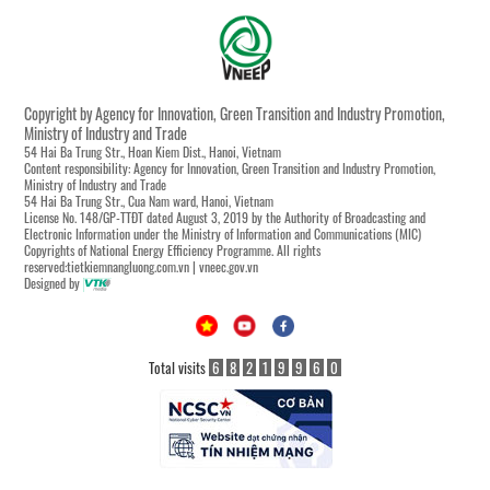
Copyright by Agency for Innovation, Green Transition and Industry Promotion,
Ministry of Industry and Trade
54 Hai Ba Trung Str., Hoan Kiem Dist., Hanoi, Vietnam
Content responsibility: Agency for Innovation, Green Transition and Industry Promotion,
Ministry of Industry and Trade
54 Hai Ba Trung Str., Cua Nam ward, Hanoi, Vietnam
License No. 148/GP-TTĐT dated August 3, 2019 by the Authority of Broadcasting and
Electronic Information under the Ministry of Information and Communications (MIC)
Copyrights of National Energy Efficiency Programme. All rights
reserved:tietkiemnangluong.com.vn | vneec.gov.vn
Designed by
Total visits
6
8
2
1
9
9
6
0